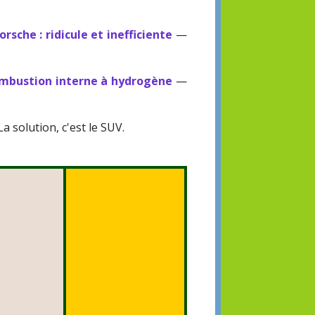
orsche : ridicule et inefficiente
—
ombustion interne à hydrogène
—
a solution, c'est le SUV.