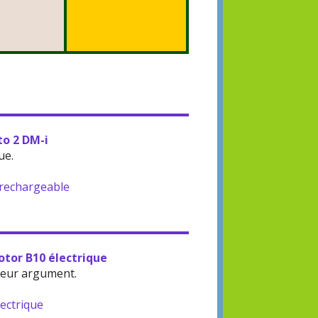
to 2 DM-i
ue.
-rechargeable
otor B10 électrique
leur argument.
lectrique