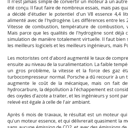
Il n'est jamais simple de convertir un moteur à un autre 
été conçu. Il faut faire de nombreux essais, mais pas q
a décidé d'étudier le potentiel d'un V8 essence 4,4 litr
alimenté avec de l'hydrogène. Les différences entre les
Vitesse de combustion, température de combustion, v
Mais parce que les qualités de l'hydrogène sont déjà 
simulation de manière totalement virtuelle. Il faut bien 
les meilleurs logiciels et les meilleurs ingénieurs, mais P
Les motoristes ont d'abord augmenté le taux de compress
ensuite au niveau de la suralimentation. La faible temp
un gros problème, la vitesse et la force des gaz éta
turbocompresseur normal. Porsche a dû recourir à un t
augmente le coût de la mécanique, mais on fait de
hydrocarbure, la dépollution à l'échappement est consid
des oxydes d'azote a traiter, et les ingénieurs y sont pa
relevé est égale à celle de l'air ambiant.
Après 6 mois de travaux, le résultat est un moteur qui
qu'un moteur essence, et qui délivrerait quasiment la m
sans aucune émission de CO2, et avec des émissions de p