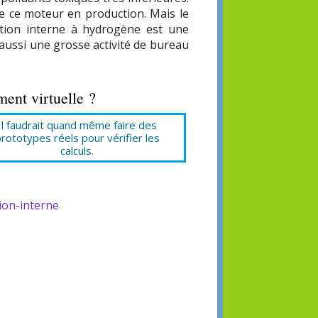
e ce moteur en production. Mais le
tion interne à hydrogène est une
 aussi une grosse activité de bureau
ent virtuelle ?
Il faudrait quand même faire des
rototypes réels pour vérifier les
calculs.
on-interne