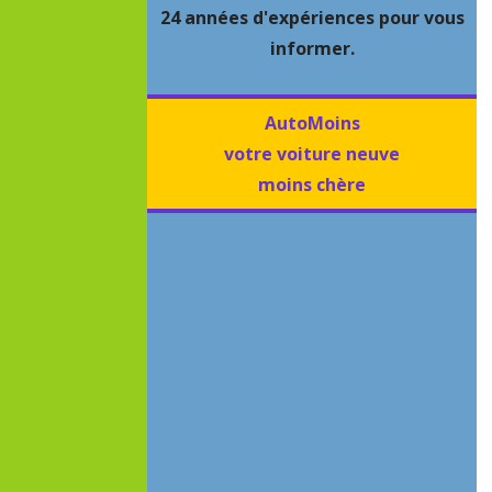
24 années d'expériences pour vous
informer.
AutoMoins
votre voiture neuve
moins chère