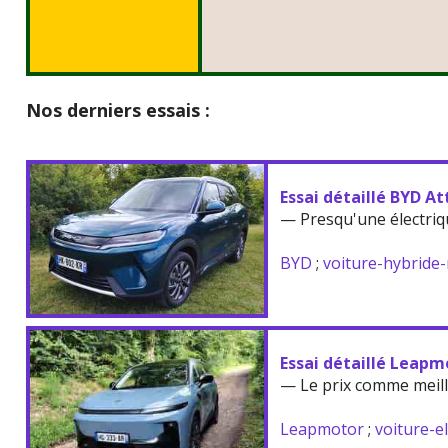
Nos derniers essais :
Essai détaillé BYD At
— Presqu'une électriq
BYD
;
voiture-hybride
Essai détaillé Leapm
— Le prix comme meil
Leapmotor
;
voiture-e