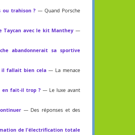
 ou trahison ?
— Quand Porsche
he Taycan avec le kit Manthey
—
sche abandonnerait sa sportive
l fallait bien cela
— La menace
en fait-il trop ?
— Le luxe avant
continuer
— Des réponses et des
mation de l'électrification totale