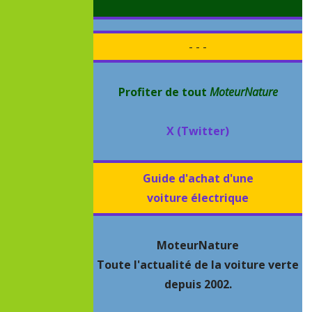
- - -
Profiter de tout
MoteurNature
X (Twitter)
Guide d'achat d'une
voiture électrique
MoteurNature
Toute l'actualité de la voiture verte
depuis 2002.