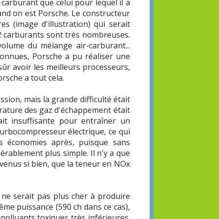
carburant que celui pour lequel il a
uand on est Porsche. Le constructeur
es (image d'illustration) qui serait
 2 carburants sont très nombreuses.
olume du mélange air-carburant...
connues, Porsche a pu réaliser une
sûr avoir les meilleurs processeurs,
orsche a tout cela.
ion, mais la grande difficulté était
érature des gaz d'échappement était
it insuffisante pour entraîner un
urbocompresseur électrique, ce qui
s économies après, puisque sans
érablement plus simple. Il n'y a que
rvenus si bien, que la teneur en NOx
 ne serait pas plus cher à produire
ême puissance (590 ch dans ce cas),
olluants toxiques très inférieures.