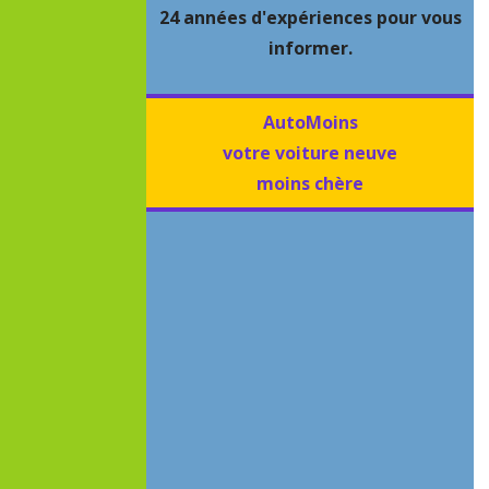
24 années d'expériences pour vous
informer.
AutoMoins
votre voiture neuve
moins chère