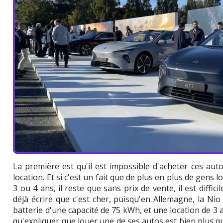
La première est qu'il est impossible d'acheter ces auto
location. Et si c'est un fait que de plus en plus de gens 
3 ou 4 ans, il reste que sans prix de vente, il est diffic
déjà écrire que c'est cher, puisqu'en Allemagne, la Nio
batterie d'une capacité de 75 kWh, et une location de 3
qu'expliquer que louer une de ses autos est bien plus 