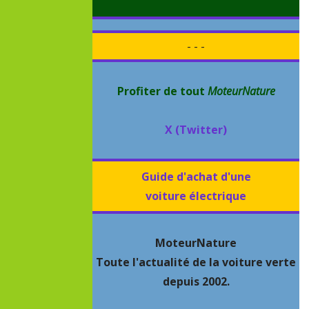
- - -
Profiter de tout
MoteurNature
X (Twitter)
Guide d'achat d'une
voiture électrique
MoteurNature
Toute l'actualité de la voiture verte
depuis 2002.