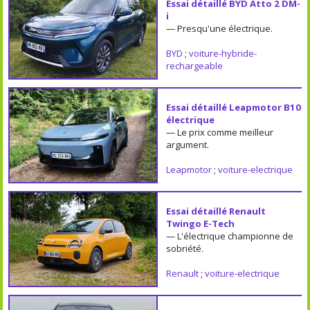
Essai détaillé BYD Atto 2 DM-
i
— Presqu'une électrique.
BYD
;
voiture-hybride-
rechargeable
Essai détaillé Leapmotor B10
électrique
— Le prix comme meilleur
argument.
Leapmotor
;
voiture-electrique
Essai détaillé Renault
Twingo E-Tech
— L'électrique championne de
sobriété.
Renault
;
voiture-electrique