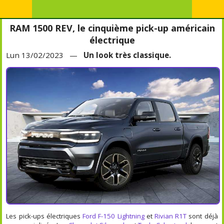
RAM 1500 REV, le cinquième pick-up américain
électrique
Lun 13/02/2023 —
Un look très classique.
Les pick-ups électriques
Ford F-150 Lightning
et
Rivian R1T
sont déjà