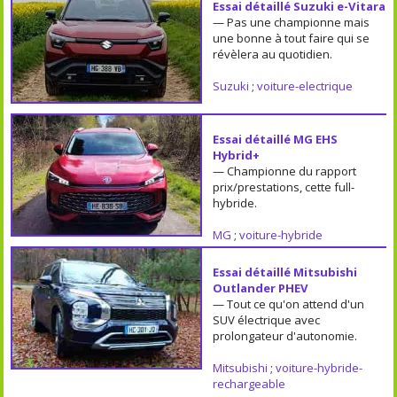
Essai détaillé Suzuki e-Vitara
— Pas une championne mais
une bonne à tout faire qui se
révèlera au quotidien.
Suzuki
;
voiture-electrique
Essai détaillé MG EHS
Hybrid+
— Championne du rapport
prix/prestations, cette full-
hybride.
MG
;
voiture-hybride
Essai détaillé Mitsubishi
Outlander PHEV
— Tout ce qu'on attend d'un
SUV électrique avec
prolongateur d'autonomie.
Mitsubishi
;
voiture-hybride-
rechargeable