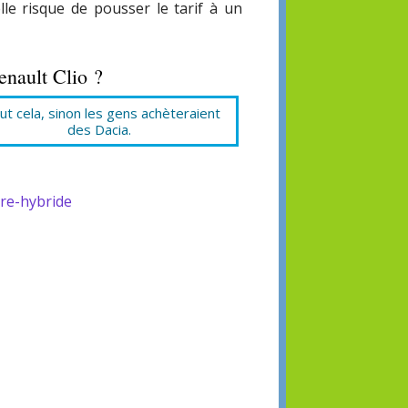
elle risque de pousser le tarif à un
enault Clio ?
faut cela, sinon les gens achèteraient
des Dacia.
ure-hybride