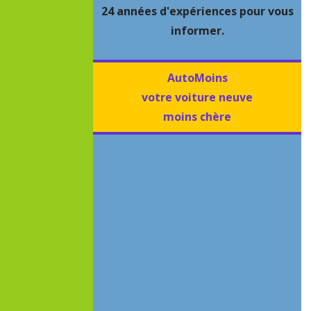
24 années d'expériences pour vous
informer.
AutoMoins
votre voiture neuve
moins chère