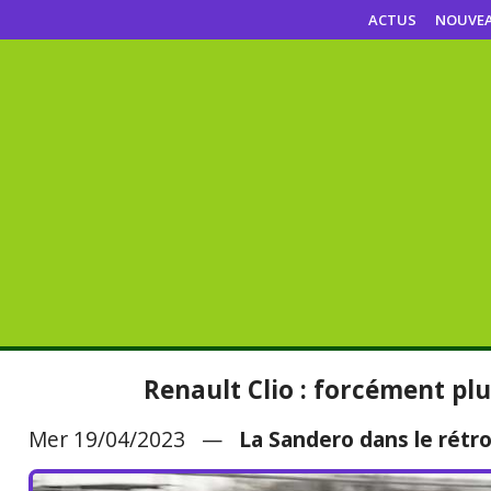
ACTUS
NOUVE
Renault Clio : forcément pl
Mer 19/04/2023 —
La Sandero dans le rétro