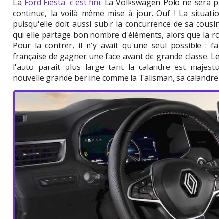
La
Ford Fiesta, c'est fini
. La Volkswagen Polo ne sera pa
continue, la voilà même mise à jour. Ouf ! La situation
puisqu'elle doit aussi subir la concurrence de sa cousi
qui elle partage bon nombre d'éléments, alors que la 
Pour la contrer, il n'y avait qu'une seul possible : fa
française de gagner une face avant de grande classe. 
l'auto paraît plus large tant la calandre est majest
nouvelle grande berline comme la Talisman, sa calandre 