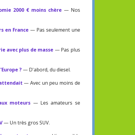
omie 2000 € moins chère
— Nos
rs en France
— Pas seulement une
ie avec plus de masse
— Pas plus
l'Europe ?
— D'abord, du diesel.
'attendait
— Avec un peu moins de
eaux moteurs
— Les amateurs se
UV
— Un très gros SUV.