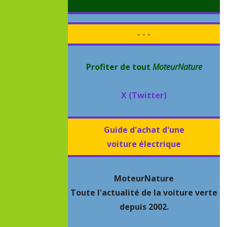
- - -
Profiter de tout
MoteurNature
X (Twitter)
Guide d'achat d'une
voiture électrique
MoteurNature
Toute l'actualité de la voiture verte
depuis 2002.