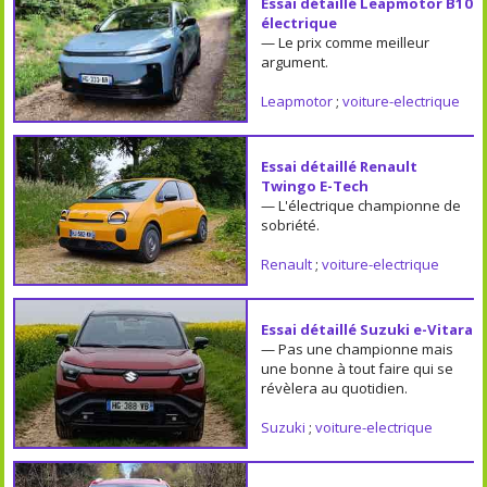
Essai détaillé Leapmotor B10
électrique
— Le prix comme meilleur
argument.
Leapmotor
;
voiture-electrique
Essai détaillé Renault
Twingo E-Tech
— L'électrique championne de
sobriété.
Renault
;
voiture-electrique
Essai détaillé Suzuki e-Vitara
— Pas une championne mais
une bonne à tout faire qui se
révèlera au quotidien.
Suzuki
;
voiture-electrique