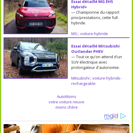
Essai détaillé MG EHS
Hybrid+
— Championne du rapport
prix/prestations, cette full-
hybride.
MG
;
voiture-hybride
Essai détaillé Mitsubishi
Outlander PHEV
— Tout ce qu'on attend d'un
SUV électrique avec
prolongateur d'autonomie.
Mitsubishi
;
voiture-hybride-
rechargeable
AutoMoins
votre voiture neuve
moins chère