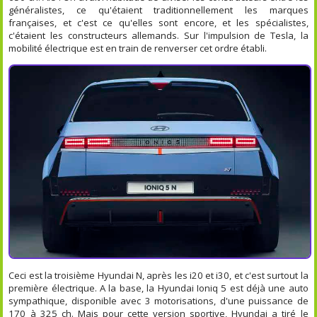
généralistes, ce qu'étaient traditionnellement les marques
françaises, et c'est ce qu'elles sont encore, et les spécialistes,
c'étaient les constructeurs allemands. Sur l'impulsion de Tesla, la
mobilité électrique est en train de renverser cet ordre établi.
Ceci est la troisième Hyundai N, après les i20 et i30, et c'est surtout la
première électrique. A la base, la Hyundai Ioniq 5 est déjà une auto
sympathique, disponible avec 3 motorisations, d'une puissance de
170 à 325 ch. Mais pour cette version sportive, Hyundai a tiré le