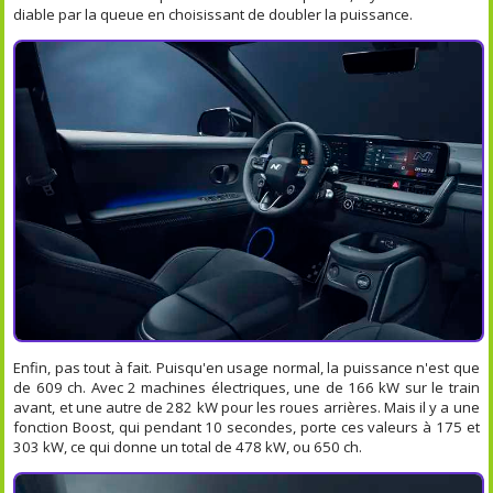
diable par la queue en choisissant de doubler la puissance.
Enfin, pas tout à fait. Puisqu'en usage normal, la puissance n'est que
de 609 ch. Avec 2 machines électriques, une de 166 kW sur le train
avant, et une autre de 282 kW pour les roues arrières. Mais il y a une
fonction Boost, qui pendant 10 secondes, porte ces valeurs à 175 et
303 kW, ce qui donne un total de 478 kW, ou 650 ch.