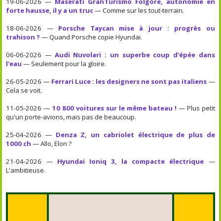
19-06-2026 —
Maserati GranTurismo Folgore, autonomie en
forte hausse, il y a un truc
— Comme sur les tout-terrain.
18-06-2026 —
Porsche Taycan mise à jour : progrès ou
trahison ?
— Quand Porsche copie Hyundai.
06-06-2026 —
Audi Nuvolari : un superbe coup d'épée dans
l'eau
— Seulement pour la gloire.
26-05-2026 —
Ferrari Luce : les designers ne sont pas italiens
—
Cela se voit.
11-05-2026 —
10 800 voitures sur le même bateau !
— Plus petit
qu'un porte-avions, mais pas de beaucoup.
25-04-2026 —
Denza Z, un cabriolet électrique de plus de
1000 ch
— Allo, Elon ?
21-04-2026 —
Hyundai Ioniq 3, la compacte électrique
—
L'ambitieuse.