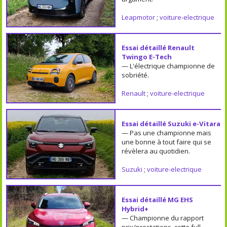
Leapmotor
;
voiture-electrique
Essai détaillé Renault
Twingo E-Tech
— L'électrique championne de
sobriété.
Renault
;
voiture-electrique
Essai détaillé Suzuki e-Vitara
— Pas une championne mais
une bonne à tout faire qui se
révèlera au quotidien.
Suzuki
;
voiture-electrique
Essai détaillé MG EHS
Hybrid+
— Championne du rapport
prix/prestations, cette full-