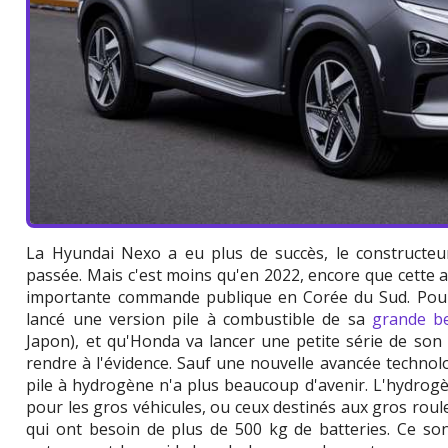
La Hyundai Nexo a eu plus de succès, le constructe
passée. Mais c'est moins qu'en 2022, encore que cette 
importante commande publique en Corée du Sud. Pour
lancé une version pile à combustible de sa
grande b
Japon), et qu'Honda va lancer une petite série de son
rendre à l'évidence. Sauf une nouvelle avancée technol
pile à hydrogène n'a plus beaucoup d'avenir. L'hydrogè
pour les gros véhicules, ou ceux destinés aux gros roul
qui ont besoin de plus de 500 kg de batteries. Ce sont 