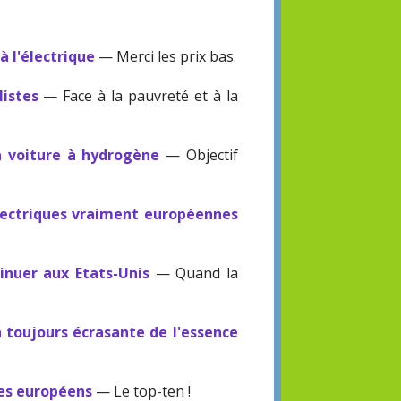
à l'électrique
— Merci les prix bas.
listes
— Face à la pauvreté et à la
a voiture à hydrogène
— Objectif
électriques vraiment européennes
nuer aux Etats-Unis
— Quand la
 toujours écrasante de l'essence
des européens
— Le top-ten !