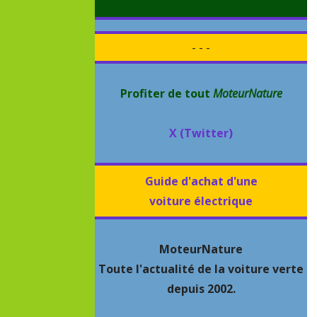
- - -
Profiter de tout
MoteurNature
X (Twitter)
Guide d'achat d'une
voiture électrique
MoteurNature
Toute l'actualité de la voiture verte
depuis 2002.