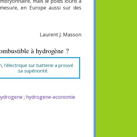
mbryonnaire, mais le poids lourd à
 mesure, en Europe aussi sur des
Laurent J. Masson
combustible à hydrogène ?
, l'électrique sur batterie a prouvé
sa supériorité.
hydrogene
;
hydrogene-economie