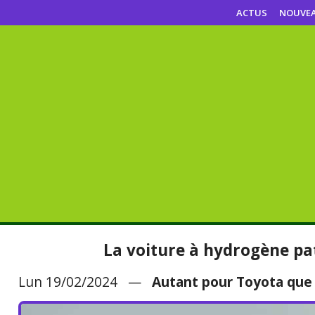
ACTUS
NOUVE
La voiture à hydrogène pa
Lun 19/02/2024 —
Autant pour Toyota que