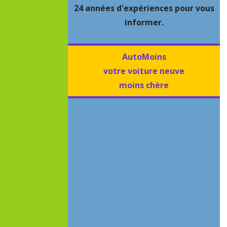
24 années d'expériences pour vous
informer.
AutoMoins
votre voiture neuve
moins chère