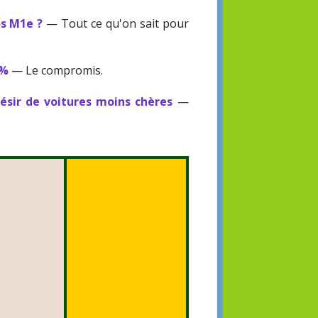
os M1e ?
— Tout ce qu'on sait pour
 %
— Le compromis.
ésir de voitures moins chères
—