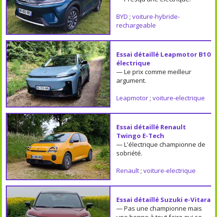
BYD
;
voiture-hybride-
rechargeable
Essai détaillé Leapmotor B10
électrique
— Le prix comme meilleur
argument.
Leapmotor
;
voiture-electrique
Essai détaillé Renault
Twingo E-Tech
— L'électrique championne de
sobriété.
Renault
;
voiture-electrique
Essai détaillé Suzuki e-Vitara
— Pas une championne mais
une bonne à tout faire qui se