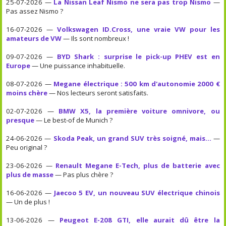
25-07-2026 —
La Nissan Leaf Nismo ne sera pas trop Nismo
—
Pas assez Nismo ?
16-07-2026 —
Volkswagen ID.Cross, une vraie VW pour les
amateurs de VW
— Ils sont nombreux !
09-07-2026 —
BYD Shark : surprise le pick-up PHEV est en
Europe
— Une puissance inhabituelle.
08-07-2026 —
Megane électrique : 500 km d'autonomie 2000 €
moins chère
— Nos lecteurs seront satisfaits.
02-07-2026 —
BMW X5, la première voiture omnivore, ou
presque
— Le best-of de Munich ?
24-06-2026 —
Skoda Peak, un grand SUV très soigné, mais...
—
Peu original ?
23-06-2026 —
Renault Megane E-Tech, plus de batterie avec
plus de masse
— Pas plus chère ?
16-06-2026 —
Jaecoo 5 EV, un nouveau SUV électrique chinois
— Un de plus !
13-06-2026 —
Peugeot E-208 GTI, elle aurait dû être la