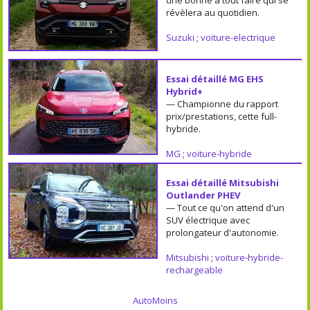
révèlera au quotidien.
Suzuki
;
voiture-electrique
Essai détaillé MG EHS
Hybrid+
— Championne du rapport
prix/prestations, cette full-
hybride.
MG
;
voiture-hybride
Essai détaillé Mitsubishi
Outlander PHEV
— Tout ce qu'on attend d'un
SUV électrique avec
prolongateur d'autonomie.
Mitsubishi
;
voiture-hybride-
rechargeable
AutoMoins