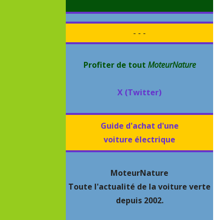
- - -
Profiter de tout
MoteurNature
X (Twitter)
Guide d'achat d'une
voiture électrique
MoteurNature
Toute l'actualité de la voiture verte
depuis 2002.