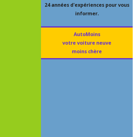
24 années d'expériences pour vous
informer.
AutoMoins
votre voiture neuve
moins chère