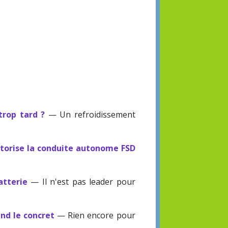
trop tard ?
— Un refroidissement
utorise la conduite autonome FSD
atterie
— Il n'est pas leader pour
end le concret
— Rien encore pour