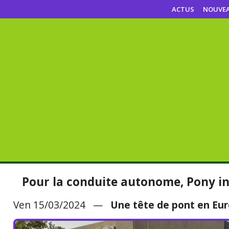
ACTUS
NOUVE
Pour la conduite autonome, Pony i
Ven 15/03/2024 —
Une tête de pont en Eur