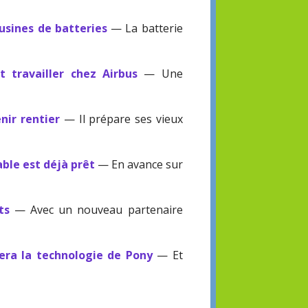
usines de batteries
— La batterie
 travailler chez Airbus
— Une
nir rentier
— Il prépare ses vieux
ble est déjà prêt
— En avance sur
ts
— Avec un nouveau partenaire
sera la technologie de Pony
— Et