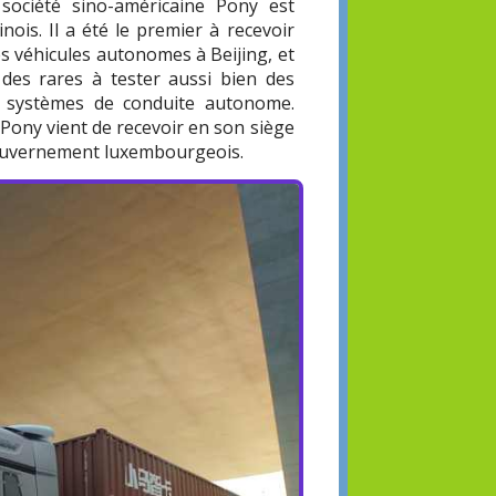
société sino-américaine Pony est
ois. Il a été le premier à recevoir
es véhicules autonomes à Beijing, et
n des rares à tester aussi bien des
es systèmes de conduite autonome.
é Pony vient de recevoir en son siège
 gouvernement luxembourgeois.