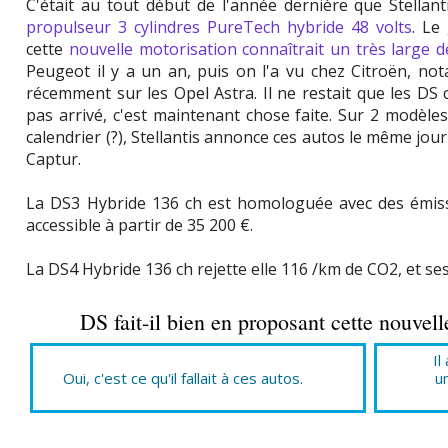
C'était au tout début de l'année dernière que Stella
propulseur 3 cylindres PureTech hybride 48 volts
. Le
cette
nouvelle motorisation connaîtrait un très large 
Peugeot il y a un an, puis on l'a vu chez Citroën, n
récemment sur les Opel Astra. Il ne restait que les DS
pas arrivé, c'est maintenant chose faite. Sur 2 modèl
calendrier (?), Stellantis annonce ces autos le même j
Captur.
La DS3 Hybride 136 ch est homologuée avec des émiss
accessible à partir de 35 200 €.
La DS4 Hybride 136 ch rejette elle 116 /km de CO2, et ses
DS fait-il bien en proposant cette nouvel
Il
Oui, c'est ce qu'il fallait à ces autos.
u