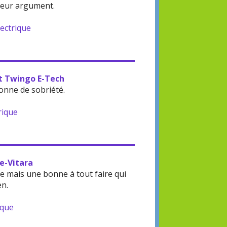
leur argument.
lectrique
lt Twingo E-Tech
onne de sobriété.
rique
 e-Vitara
 mais une bonne à tout faire qui
en.
ique