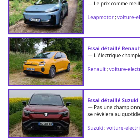
— Le prix comme meil
Leapmotor
;
voiture-e
Essai détaillé Renau
— L'électrique champi
Renault
;
voiture-elect
Essai détaillé Suzuki
— Pas une championne
se révèlera au quotidi
Suzuki
;
voiture-electr