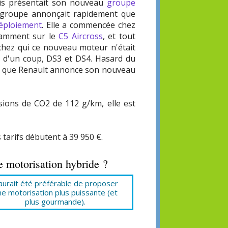
ntis présentait son nouveau
groupe
 groupe annonçait rapidement que
déploiement
. Elle a commencée chez
otamment sur le
C5 Aircross
, et tout
 chez qui ce nouveau moteur n'était
es d'un coup, DS3 et DS4. Hasard du
our que Renault annonce son nouveau
ions de CO2 de 112 g/km, elle est
 tarifs débutent à 39 950 €.
le motorisation hybride ?
 aurait été préférable de proposer
ne motorisation plus puissante (et
plus gourmande).