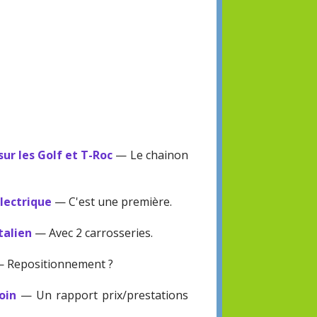
sur les Golf et T-Roc
— Le chainon
électrique
— C'est une première.
talien
— Avec 2 carrosseries.
 Repositionnement ?
oin
— Un rapport prix/prestations