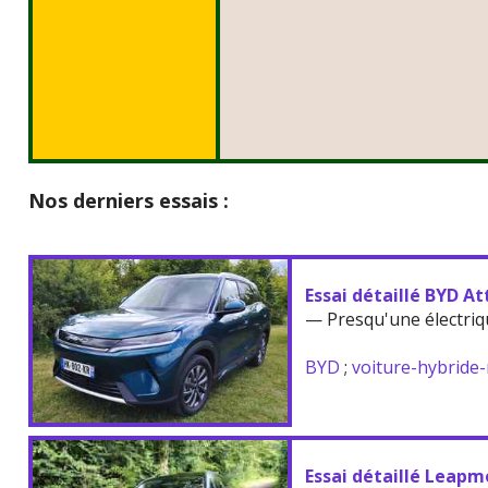
Nos derniers essais :
Essai détaillé BYD At
— Presqu'une électriq
BYD
;
voiture-hybride
Essai détaillé Leapm