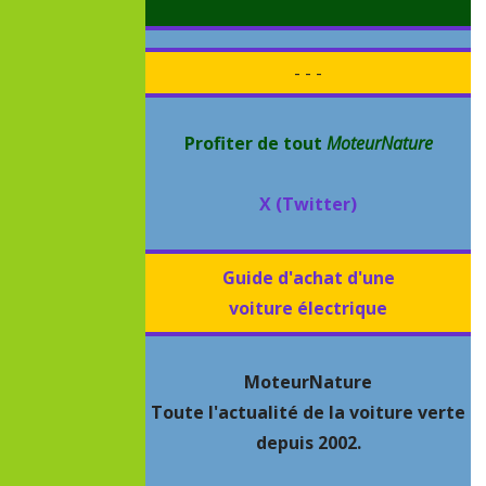
- - -
Profiter de tout
MoteurNature
X (Twitter)
Guide d'achat d'une
voiture électrique
MoteurNature
Toute l'actualité de la voiture verte
depuis 2002.