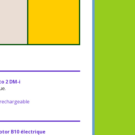
to 2 DM-i
ue.
-rechargeable
otor B10 électrique