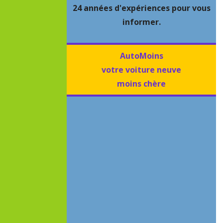
24 années d'expériences pour vous
informer.
AutoMoins
votre voiture neuve
moins chère