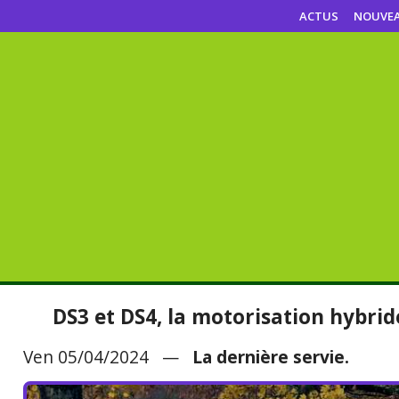
ACTUS
NOUVE
DS3 et DS4, la motorisation hybride
Ven 05/04/2024 —
La dernière servie.