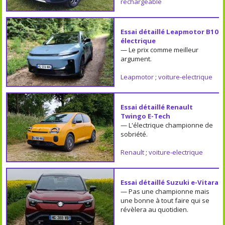
rechargeable
Essai détaillé Leapmotor B10
électrique
— Le prix comme meilleur
argument.
Leapmotor
;
voiture-electrique
Essai détaillé Renault
Twingo E-Tech
— L'électrique championne de
sobriété.
Renault
;
voiture-electrique
Essai détaillé Suzuki e-Vitara
— Pas une championne mais
une bonne à tout faire qui se
révèlera au quotidien.