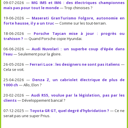
09-07-2026 —
MG IM5 et IM6 : des électriques championnes
mais pas pour tout le monde
— Trop chinoises ?
19-06-2026 —
Maserati GranTurismo Folgore, autonomie en
forte hausse, il y a un truc
— Comme sur les tout-terrain.
18-06-2026 —
Porsche Taycan mise à jour : progrès ou
trahison ?
— Quand Porsche copie Hyundai.
06-06-2026 —
Audi Nuvolari : un superbe coup d'épée dans
l'eau
— Seulement pour la gloire.
26-05-2026 —
Ferrari Luce : les designers ne sont pas italiens
—
Cela se voit.
25-04-2026 —
Denza Z, un cabriolet électrique de plus de
1000 ch
— Allo, Elon ?
20-02-2026 —
Audi RS5, voulue par la législation, pas par les
clients
— Développement bancal ?
07-12-2025 —
Toyota GR GT, quel degré d'hybridation ?
— Ce ne
serait pas une super Prius.