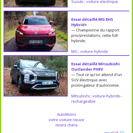
Suzuki
;
voiture-electrique
Essai détaillé MG EHS
Hybrid+
— Championne du rapport
prix/prestations, cette full-
hybride.
MG
;
voiture-hybride
Essai détaillé Mitsubishi
Outlander PHEV
— Tout ce qu'on attend d'un
SUV électrique avec
prolongateur d'autonomie.
Mitsubishi
;
voiture-hybride-
rechargeable
AutoMoins
votre voiture neuve
moins chère