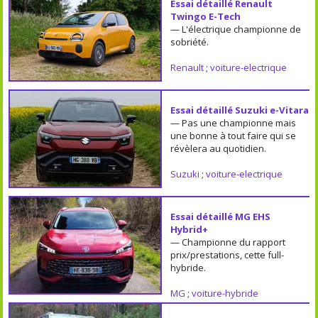
Essai détaillé Renault
Twingo E-Tech
— L'électrique championne de
sobriété.
Renault
;
voiture-electrique
Essai détaillé Suzuki e-Vitara
— Pas une championne mais
une bonne à tout faire qui se
révèlera au quotidien.
Suzuki
;
voiture-electrique
Essai détaillé MG EHS
Hybrid+
— Championne du rapport
prix/prestations, cette full-
hybride.
MG
;
voiture-hybride