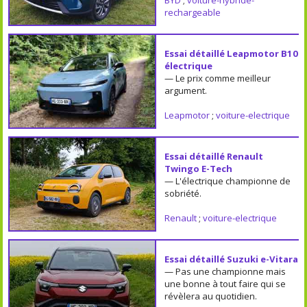
rechargeable
Essai détaillé Leapmotor B10
électrique
— Le prix comme meilleur
argument.
Leapmotor
;
voiture-electrique
Essai détaillé Renault
Twingo E-Tech
— L'électrique championne de
sobriété.
Renault
;
voiture-electrique
Essai détaillé Suzuki e-Vitara
— Pas une championne mais
une bonne à tout faire qui se
révèlera au quotidien.