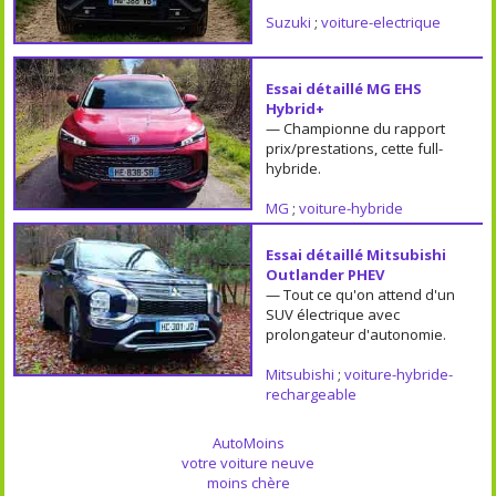
Suzuki
;
voiture-electrique
Essai détaillé MG EHS
Hybrid+
— Championne du rapport
prix/prestations, cette full-
hybride.
MG
;
voiture-hybride
Essai détaillé Mitsubishi
Outlander PHEV
— Tout ce qu'on attend d'un
SUV électrique avec
prolongateur d'autonomie.
Mitsubishi
;
voiture-hybride-
rechargeable
AutoMoins
votre voiture neuve
moins chère