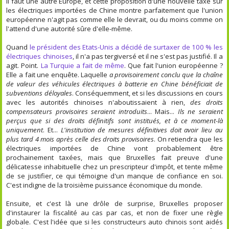
Il faut une autre Europe, et cette proposition d'une nouvelle taxe sur
les électriques importées de Chine montre parfaitement que l'union
européenne n'agit pas comme elle le devrait, ou du moins comme on
l'attend d'une autorité sûre d'elle-même.
Quand
le président des Etats-Unis a décidé de surtaxer de 100 % les
électriques chinoises
, il n'a pas tergiversé et il ne s'est pas justifié. Il a
agit. Point.
La Turquie a fait de même
. Que fait l'union européenne ?
Elle a fait une enquête. Laquelle
a provisoirement conclu que la chaîne
de valeur des véhicules électriques à batterie en Chine bénéficiait de
subventions déloyales
. Conséquemment, et si les discussions en cours
avec les autorités chinoises n'aboutissaient à rien,
des droits
compensateurs provisoires seraient introduits
... Mais...
Ils ne seraient
perçus que si des droits définitifs sont institués, et à ce moment-là
uniquement
. Et...
L'institution de mesures définitives doit avoir lieu au
plus tard 4 mois après celle des droits provisoires
. On retiendra que les
électriques importées de Chine vont probablement être
prochainement taxées, mais que Bruxelles fait preuve d'une
délicatesse inhabituelle chez un prescripteur d'impôt, et tente même
de se justifier, ce qui témoigne d'un manque de confiance en soi.
C'est indigne de la troisième puissance économique du monde.
Ensuite, et c'est là une drôle de surprise, Bruxelles proposer
d'instaurer la fiscalité au cas par cas, et non de fixer une règle
globale. C'est l'idée que si les constructeurs auto chinois sont aidés