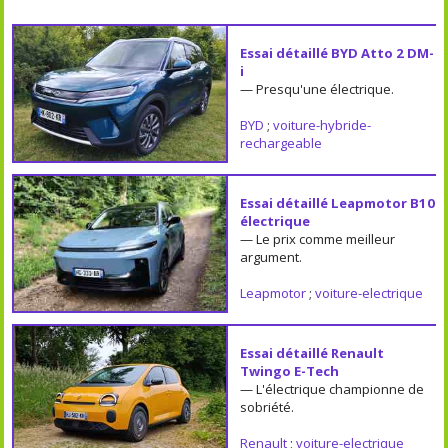
Essai détaillé BYD Atto 2 DM-
i
— Presqu'une électrique.
BYD
;
voiture-hybride-
rechargeable
Essai détaillé Leapmotor B10
électrique
— Le prix comme meilleur
argument.
Leapmotor
;
voiture-electrique
Essai détaillé Renault
Twingo E-Tech
— L'électrique championne de
sobriété.
Renault
;
voiture-electrique