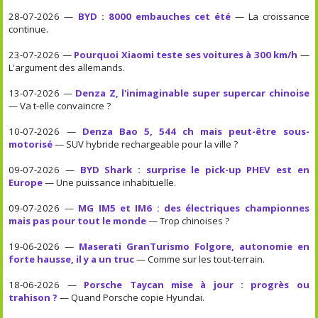
28-07-2026 —
BYD : 8000 embauches cet été
— La croissance
continue.
23-07-2026 —
Pourquoi Xiaomi teste ses voitures à 300 km/h
—
L'argument des allemands.
13-07-2026 —
Denza Z, l'inimaginable super supercar chinoise
— Va t-elle convaincre ?
10-07-2026 —
Denza Bao 5, 544 ch mais peut-être sous-
motorisé
— SUV hybride rechargeable pour la ville ?
09-07-2026 —
BYD Shark : surprise le pick-up PHEV est en
Europe
— Une puissance inhabituelle.
09-07-2026 —
MG IM5 et IM6 : des électriques championnes
mais pas pour tout le monde
— Trop chinoises ?
19-06-2026 —
Maserati GranTurismo Folgore, autonomie en
forte hausse, il y a un truc
— Comme sur les tout-terrain.
18-06-2026 —
Porsche Taycan mise à jour : progrès ou
trahison ?
— Quand Porsche copie Hyundai.