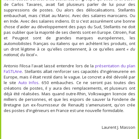
de Carlos Tavares, avait fait plusieurs parler de lui pour des
suppressions de postes. Ou alors des délocalisations. Stellantis
embauchait, mais c'était au Maroc. Avec des salaires marocains. Ou
en Inde. Avec des salaires indiens. Et si c'est assurément une bonne
chose d'aider au développement des pays du Sud, Stellantis ne doit
pas oublier que la majorité de ses clients sont en Europe. Citroën, Fiat
et Peugeot sont de grandes marques européennes, les
automobilistes français ou italiens qui en achètent les produits, ont
un droit légitime à ce qu'elles contiennent, à ce qu'elles aient
« du
national, du local »
.
Antonio Filosa l'avait laissé entendre lors de la
présentation du plan
FaSTLAne
. Stellantis allait renforcer ses capacités d'ingénieurerie en
Europe, mais il était resté dans le vague. Le concret a été dévoilé par
le site
Auto Infos
. 650 embauches. Ce ne seront pas toutes des
créations de postes, il y aura des remplacements, et plusieurs ont
déjà été réalisées. Mais quand outre-Rhin, Volkswagen licencie des
milliers de personnes, et que les espoirs de sauver la Fonderie de
Bretagne (un ex-fournisseur de Renault) s'amenuisent, qu'on crée
des postes d'ingénieurs en France est une nouvelle formidable.
Laurent J. Masson