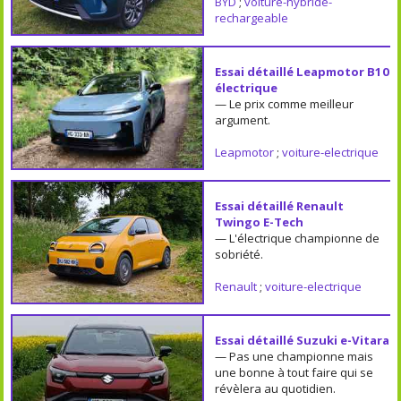
BYD
;
voiture-hybride-
rechargeable
Essai détaillé Leapmotor B10
électrique
— Le prix comme meilleur
argument.
Leapmotor
;
voiture-electrique
Essai détaillé Renault
Twingo E-Tech
— L'électrique championne de
sobriété.
Renault
;
voiture-electrique
Essai détaillé Suzuki e-Vitara
— Pas une championne mais
une bonne à tout faire qui se
révèlera au quotidien.