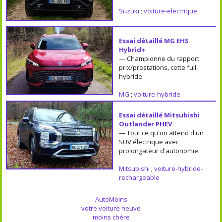
Suzuki
;
voiture-electrique
Essai détaillé MG EHS
Hybrid+
— Championne du rapport
prix/prestations, cette full-
hybride.
MG
;
voiture-hybride
Essai détaillé Mitsubishi
Outlander PHEV
— Tout ce qu'on attend d'un
SUV électrique avec
prolongateur d'autonomie.
Mitsubishi
;
voiture-hybride-
rechargeable
AutoMoins
votre voiture neuve
moins chère