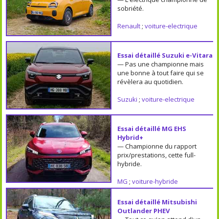
sobriété.
Renault
;
voiture-electrique
Essai détaillé Suzuki e-Vitara
— Pas une championne mais
une bonne à tout faire qui se
révèlera au quotidien.
Suzuki
;
voiture-electrique
Essai détaillé MG EHS
Hybrid+
— Championne du rapport
prix/prestations, cette full-
hybride.
MG
;
voiture-hybride
Essai détaillé Mitsubishi
Outlander PHEV