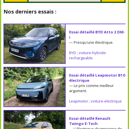
Nos derniers essais :
Essai détaillé BYD Atto 2 DM-
i
— Presqu'une électrique.
BYD
;
voiture-hybride-
rechargeable
Essai détaillé Leapmotor B10
électrique
— Le prix comme meilleur
argument.
Leapmotor
;
voiture-electrique
Essai détaillé Renault
Twingo E-Tech
— L'électrique championne de