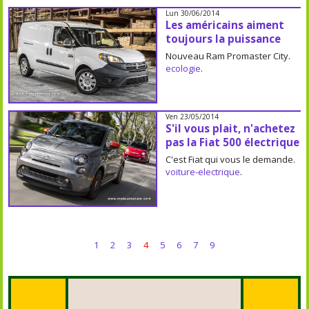
Lun 30/06/2014
Les américains aiment
toujours la puissance
Nouveau Ram Promaster City.
ecologie
.
Ven 23/05/2014
S'il vous plait, n'achetez
pas la Fiat 500 électrique
C'est Fiat qui vous le demande.
voiture-electrique
.
1
2
3
4
5
6
7
9