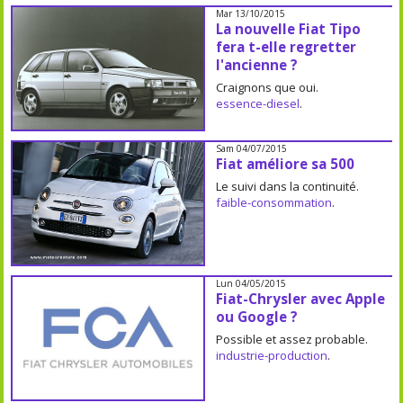
Mar 13/10/2015
La nouvelle Fiat Tipo
fera t-elle regretter
l'ancienne ?
Craignons que oui.
essence-diesel
.
Sam 04/07/2015
Fiat améliore sa 500
Le suivi dans la continuité.
faible-consommation
.
Lun 04/05/2015
Fiat-Chrysler avec Apple
ou Google ?
Possible et assez probable.
industrie-production
.