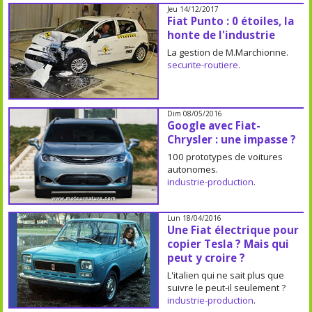
Jeu 14/12/2017
Fiat Punto : 0 étoiles, la
honte de l'industrie
La gestion de M.Marchionne.
securite-routiere
.
Dim 08/05/2016
Google avec Fiat-
Chrysler : une impasse ?
100 prototypes de voitures
autonomes.
industrie-production
.
Lun 18/04/2016
Une Fiat électrique pour
copier Tesla ? Mais qui
peut y croire ?
L'italien qui ne sait plus que
suivre le peut-il seulement ?
industrie-production
.