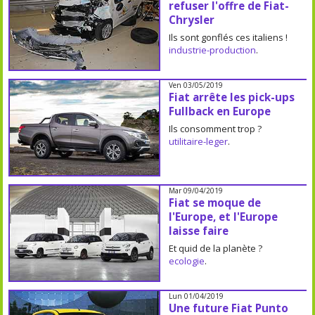
refuser l'offre de Fiat-
Chrysler
Ils sont gonflés ces italiens !
industrie-production
.
Ven 03/05/2019
Fiat arrête les pick-ups
Fullback en Europe
Ils consomment trop ?
utilitaire-leger
.
Mar 09/04/2019
Fiat se moque de
l'Europe, et l'Europe
laisse faire
Et quid de la planète ?
ecologie
.
Lun 01/04/2019
Une future Fiat Punto