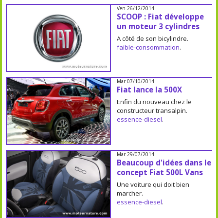
Ven 26/12/2014
SCOOP : Fiat développe
un moteur 3 cylindres
A côté de son bicylindre.
faible-consommation
.
Mar 07/10/2014
Fiat lance la 500X
Enfin du nouveau chez le
constructeur transalpin.
essence-diesel
.
Mar 29/07/2014
Beaucoup d'idées dans le
concept Fiat 500L Vans
Une voiture qui doit bien
marcher.
essence-diesel
.