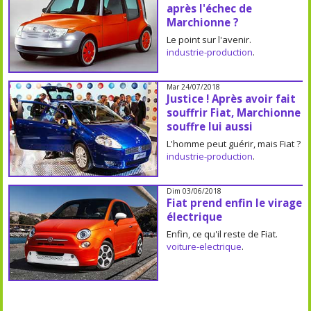
après l'échec de
Marchionne ?
Le point sur l'avenir.
industrie-production
.
Mar 24/07/2018
Justice ! Après avoir fait
souffrir Fiat, Marchionne
souffre lui aussi
L'homme peut guérir, mais Fiat ?
industrie-production
.
Dim 03/06/2018
Fiat prend enfin le virage
électrique
Enfin, ce qu'il reste de Fiat.
voiture-electrique
.