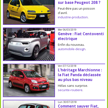
sur base Peugeot 208 ?
Peut-être pas un poisson
d'avril.
industrie-production
.
Mer 06/03/2019
Genève : Fiat Centoventi
électrique
Enfin du nouveau.
automobile-design
.
Ven 07/12/2018
L'héritage Marchionne :
la Fiat Panda déclassée
au plus bas niveau
Hélas sans surprise.
securite-routiere
.
Lun 30/07/2018
Comment sauver Fiat,