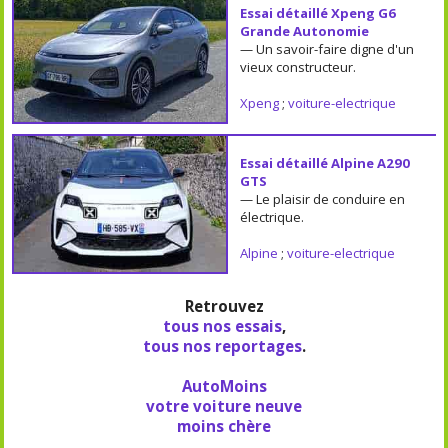
Essai détaillé Xpeng G6
Grande Autonomie
— Un savoir-faire digne d'un
vieux constructeur.
Xpeng
;
voiture-electrique
Essai détaillé Alpine A290
GTS
— Le plaisir de conduire en
électrique.
Alpine
;
voiture-electrique
Retrouvez
tous nos essais
,
tous nos reportages
.
AutoMoins
votre voiture neuve
moins chère