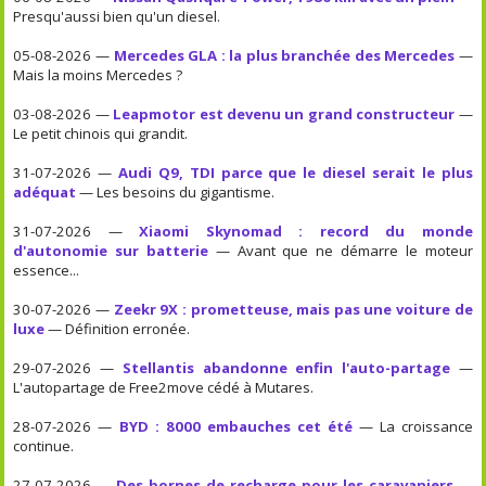
Presqu'aussi bien qu'un diesel.
05-08-2026 —
Mercedes GLA : la plus branchée des Mercedes
—
Mais la moins Mercedes ?
03-08-2026 —
Leapmotor est devenu un grand constructeur
—
Le petit chinois qui grandit.
31-07-2026 —
Audi Q9, TDI parce que le diesel serait le plus
adéquat
— Les besoins du gigantisme.
31-07-2026 —
Xiaomi Skynomad : record du monde
d'autonomie sur batterie
— Avant que ne démarre le moteur
essence...
30-07-2026 —
Zeekr 9X : prometteuse, mais pas une voiture de
luxe
— Définition erronée.
29-07-2026 —
Stellantis abandonne enfin l'auto-partage
—
L'autopartage de Free2move cédé à Mutares.
28-07-2026 —
BYD : 8000 embauches cet été
— La croissance
continue.
27-07-2026 —
Des bornes de recharge pour les caravaniers
—