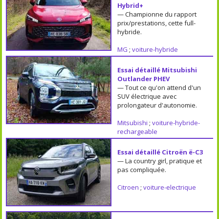
Hybrid+
— Championne du rapport
prix/prestations, cette full-
hybride.
MG
;
voiture-hybride
Essai détaillé Mitsubishi
Outlander PHEV
— Tout ce qu'on attend d'un
SUV électrique avec
prolongateur d'autonomie.
Mitsubishi
;
voiture-hybride-
rechargeable
Essai détaillé Citroën ë-C3
— La country girl, pratique et
pas compliquée.
Citroen
;
voiture-electrique