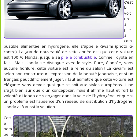
c'est
la
voit
ure
à
pile
à
com
bustible alimentée en hydrogène, elle s'appelle Kiwami (photo ci-
contre). La grande nouveauté de cette année est que cette voiture
est 100 % Honda, jusqu'à sa
pile à combustible
. Comme Toyota en
fait... Mais Honda se distingue avec le style. Pure, élancée, sans
aucune fioriture, cette voiture est la reine du salon ! La Kiwami est
selon son constructeur l'expression de la beauté japonaise, et si un
français peut difficilement juger, il faut admettre que cette voiture est
élégante sans devoir quoi que ce soit aux styles européens. Il ne
s'agit bien sûr que d'un concept-car, mais il affirme haut et fort la
volonté d'Honda de s'engager dans la voie de l'hydrogène, et que si
un problème est l'absence d'un réseau de distribution d'hydrogène,
Honda a là aussi la solution.
Cett
e
pom
pe à