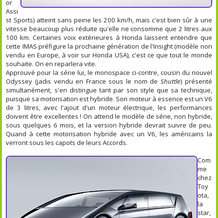
or
Assi
st Sports) atteint sans peine les 200 km/h, mais c'est bien sûr à une
vitesse beaucoup plus réduite qu'elle ne consomme que 2 litres aux
100 km. Certaines voix extérieures à Honda laissent entendre que
cette IMAS préfigure la prochaine génération de l'Insight (modèle non
vendu en Europe, à voir sur Honda USA), c'est ce que tout le monde
souhaite. On en reparlera vite.
Approuvé pour la série lui, le monospace ci-contre, cousin du nouvel
Odyssey (jadis vendu en France sous le nom de
Shuttle
) présenté
simultanément, s'en distingue tant par son style que sa technique,
puisque sa motorisation est hybride. Son moteur à essence est un V6
de 3 litres, avec l'ajout d'un moteur électrique, les performances
doivent être excellentes ! On attend le modèle de série, non hybride,
sous quelques 6 mois, et la version hybride devrait suivre de peu.
Quand à cette motorisation hybride avec un V6, les américains la
verront sous les capots de leurs Accords.
Com
me
chez
Toy
ota,
la
star,