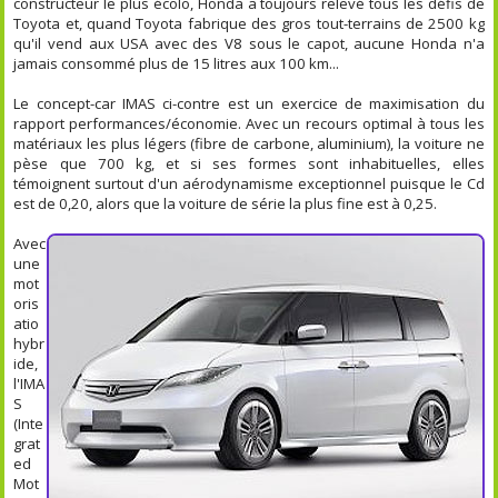
constructeur le plus écolo, Honda a toujours relevé tous les défis de
Toyota et, quand Toyota fabrique des gros tout-terrains de 2500 kg
qu'il vend aux USA avec des V8 sous le capot, aucune Honda n'a
jamais consommé plus de 15 litres aux 100 km...
Le concept-car IMAS ci-contre est un exercice de maximisation du
rapport performances/économie. Avec un recours optimal à tous les
matériaux les plus légers (fibre de carbone, aluminium), la voiture ne
pèse que 700 kg, et si ses formes sont inhabituelles, elles
témoignent surtout d'un aérodynamisme exceptionnel puisque le Cd
est de 0,20, alors que la voiture de série la plus fine est à 0,25.
Avec
une
mot
oris
atio
hybr
ide,
l'IMA
S
(Inte
grat
ed
Mot