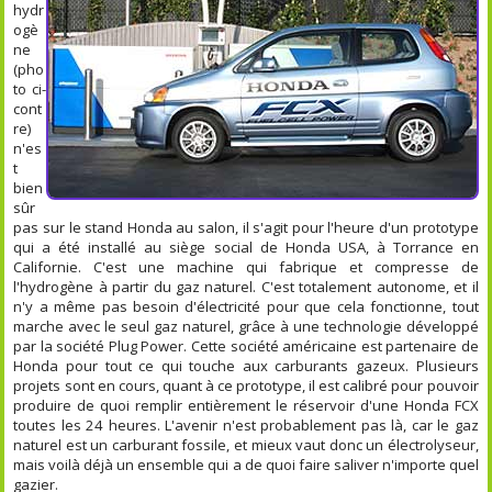
hydr
ogè
ne
(pho
to ci-
cont
re)
n'es
t
bien
sûr
pas sur le stand Honda au salon, il s'agit pour l'heure d'un prototype
qui a été installé au siège social de Honda USA, à Torrance en
Californie. C'est une machine qui fabrique et compresse de
l'hydrogène à partir du gaz naturel. C'est totalement autonome, et il
n'y a même pas besoin d'électricité pour que cela fonctionne, tout
marche avec le seul gaz naturel, grâce à une technologie développé
par la société Plug Power. Cette société américaine est partenaire de
Honda pour tout ce qui touche aux carburants gazeux. Plusieurs
projets sont en cours, quant à ce prototype, il est calibré pour pouvoir
produire de quoi remplir entièrement le réservoir d'une Honda FCX
toutes les 24 heures. L'avenir n'est probablement pas là, car le gaz
naturel est un carburant fossile, et mieux vaut donc un électrolyseur,
mais voilà déjà un ensemble qui a de quoi faire saliver n'importe quel
gazier.