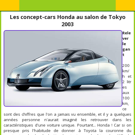
Les concept-cars Honda au salon de Tokyo
2003
Rele
ver
le
gan
t
200
km/
h et
2 litr
es
aux
100
km,
ce
sont des chiffres que l'on a jamais vu ensemble, et il y a quelques
années personne n'aurait imaginé les retrouver dans les
caractéristiques d'une voiture unique. Pourtant... Honda ! Car si on
presque pris l'habitude de donner à Toyota la couronne du