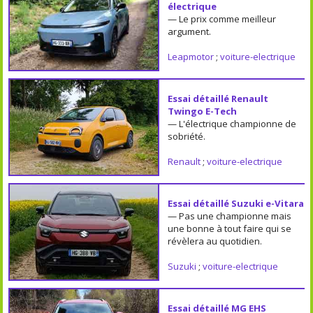
électrique
— Le prix comme meilleur
argument.
Leapmotor
;
voiture-electrique
Essai détaillé Renault
Twingo E-Tech
— L'électrique championne de
sobriété.
Renault
;
voiture-electrique
Essai détaillé Suzuki e-Vitara
— Pas une championne mais
une bonne à tout faire qui se
révèlera au quotidien.
Suzuki
;
voiture-electrique
Essai détaillé MG EHS