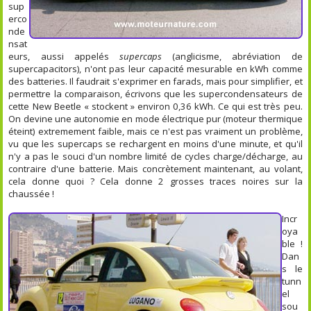
sup
erco
nde
nsat
eurs, aussi appelés
supercaps
(anglicisme, abréviation de
supercapacitors), n'ont pas leur capacité mesurable en kWh comme
des batteries. Il faudrait s'exprimer en farads, mais pour simplifier, et
permettre la comparaison, écrivons que les supercondensateurs de
cette New Beetle « stockent » environ 0,36 kWh. Ce qui est très peu.
On devine une autonomie en mode électrique pur (moteur thermique
éteint) extremement faible, mais ce n'est pas vraiment un problème,
vu que les supercaps se rechargent en moins d'une minute, et qu'il
n'y a pas le souci d'un nombre limité de cycles charge/décharge, au
contraire d'une batterie. Mais concrètement maintenant, au volant,
cela donne quoi ? Cela donne 2 grosses traces noires sur la
chaussée !
Incr
oya
ble !
Dan
s le
tunn
el
sou