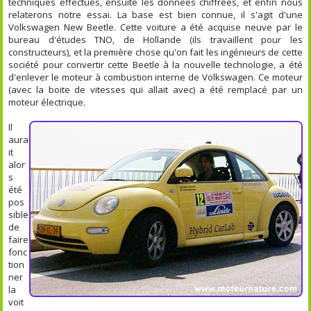
techniques effectués, ensuite les données chiffrées, et enfin nous
relaterons notre essai. La base est bien connue, il s'agit d'une
Volkswagen New Beetle. Cette voiture a été acquise neuve par le
bureau d'études TNO, de Hollande (ils travaillent pour les
constructeurs), et la première chose qu'on fait les ingénieurs de cette
société pour convertir cette Beetle à la nouvelle technologie, a été
d'enlever le moteur à combustion interne de Volkswagen. Ce moteur
(avec la boite de vitesses qui allait avec) a été remplacé par un
moteur électrique.
Il
aura
it
alor
s
été
pos
sible
de
faire
fonc
tion
ner
la
voit