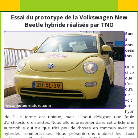
Essai du prototype de la Volkswagen New
Beetle hybride réalisée par TNO
San
s
con
cess
ion
Qu'e
st-ce
que
c'est
qu'u
ne
voit
ure
hybr
ide ? Le terme est unique, mais il peut désigner une foule
d'architecture distinctes. Nous allons présenter dans cet article une
automobile qui n'a que très peu de choses en commun avec les
hybrides commercialisés. Nous présenterons d'abord les choix