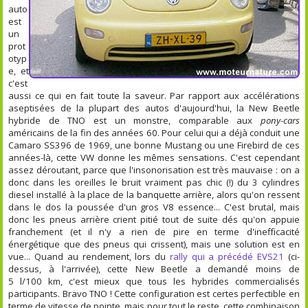
auto
est
un
prot
otyp
e, et
c'est
aussi ce qui en fait toute la saveur. Par rapport aux accélérations
aseptisées de la plupart des autos d'aujourd'hui, la New Beetle
hybride de TNO est un monstre, comparable aux
pony-cars
américains de la fin des années 60. Pour celui qui a déjà conduit une
Camaro SS396 de 1969, une bonne Mustang ou une Firebird de ces
années-là, cette VW donne les mêmes sensations. C'est cependant
assez déroutant, parce que l'insonorisation est très mauvaise : on a
donc dans les oreilles le bruit vraiment pas chic (!) du 3 cylindres
diesel installé à la place de la banquette arrière, alors qu'on ressent
dans le dos la poussée d'un gros V8 essence... C'est brutal, mais
donc les pneus arrière crient pitié tout de suite dés qu'on appuie
franchement (et il n'y a rien de pire en terme d'inefficacité
énergétique que des pneus qui crissent), mais une solution est en
vue... Quand au rendement, lors du
rally qui a précédé EVS21
(ci-
dessus, à l'arrivée), cette New Beetle a demandé moins de
5 l/100 km, c'est mieux que tous les hybrides commercialisés
participants. Bravo TNO ! Cette configuration est certes perfectible en
terme de vitesse de pointe, mais pour tout le reste, cette combinaison