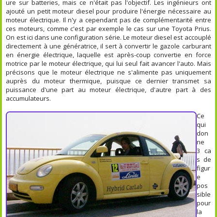
ure sur batteries, mais ce n'était pas l'objectif. Les ingénieurs ont
ajouté un petit moteur diesel pour produire l'énergie nécessaire au
moteur électrique. Il n'y a cependant pas de complémentarité entre
ces moteurs, comme c'est par exemple le cas sur une Toyota Prius.
On est ici dans une configuration série. Le moteur diesel est accouplé
directement à une génératrice, il sert à convertir le gazole carburant
en énergie électrique, laquelle est après-coup convertie en force
motrice par le moteur électrique, qui lui seul fait avancer l'auto. Mais
précisons que le moteur électrique ne s'alimente pas uniquement
auprès du moteur thermique, puisque ce dernier transmet sa
puissance d'une part au moteur électrique, d'autre part à des
accumulateurs.
Ce
qui
don
ne
3 ca
s de
figur
e
pos
sible
pour
la