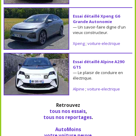
Essai détaillé Xpeng G6
Grande Autonomie
— Un savoir-faire digne d'un
vieux constructeur.
Xpeng
;
voiture-electrique
Essai détaillé Alpine A290
GTS
— Le plaisir de conduire en
électrique.
Alpine
;
voiture-electrique
Retrouvez
tous nos essais
,
tous nos reportages
.
AutoMoins
votre voiture neuve