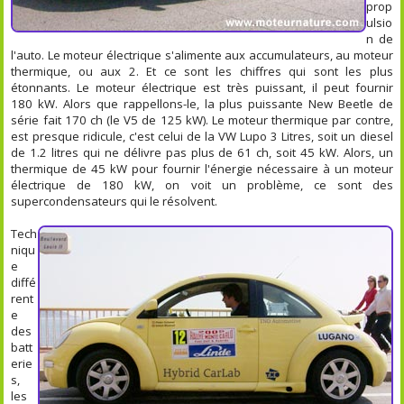
prop
ulsio
n de
l'auto. Le moteur électrique s'alimente aux accumulateurs, au moteur
thermique, ou aux 2. Et ce sont les chiffres qui sont les plus
étonnants. Le moteur électrique est très puissant, il peut fournir
180 kW. Alors que rappellons-le, la plus puissante New Beetle de
série fait 170 ch (le V5 de 125 kW). Le moteur thermique par contre,
est presque ridicule, c'est celui de la VW Lupo 3 Litres, soit un diesel
de 1.2 litres qui ne délivre pas plus de 61 ch, soit 45 kW. Alors, un
thermique de 45 kW pour fournir l'énergie nécessaire à un moteur
électrique de 180 kW, on voit un problème, ce sont des
supercondensateurs qui le résolvent.
Tech
niqu
e
diffé
rent
e
des
batt
erie
s,
les