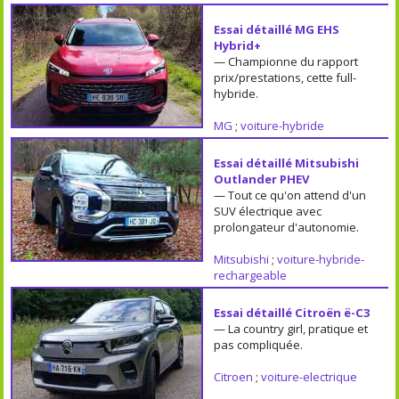
Essai détaillé MG EHS
Hybrid+
— Championne du rapport
prix/prestations, cette full-
hybride.
MG
;
voiture-hybride
Essai détaillé Mitsubishi
Outlander PHEV
— Tout ce qu'on attend d'un
SUV électrique avec
prolongateur d'autonomie.
Mitsubishi
;
voiture-hybride-
rechargeable
Essai détaillé Citroën ë-C3
— La country girl, pratique et
pas compliquée.
Citroen
;
voiture-electrique