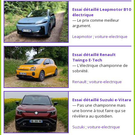
Essai détaillé Leapmotor B10
électrique
— Le prix comme meilleur
argument.
Leapmotor
;
voiture-electrique
Essai détaillé Renault
Twingo E-Tech
— L'électrique championne de
sobriété.
Renault
;
voiture-electrique
Essai détaillé Suzuki e-Vitara
— Pas une championne mais
une bonne à tout faire qui se
révèlera au quotidien.
Suzuki
;
voiture-electrique