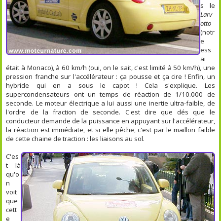
s le
Larv
otto
(notr
e
ess
ai
était à Monaco), à 60 km/h (oui, on le sait, c'est limité à 50 km/h), une
pression franche sur l'accélérateur : ça pousse et ça cire ! Enfin, un
hybride qui en a sous le capot ! Cela s'explique. Les
supercondensateurs ont un temps de réaction de 1/10.000 de
seconde. Le moteur électrique a lui aussi une inertie ultra-faible, de
l'ordre de la fraction de seconde. C'est dire que dés que le
conducteur demande de la puissance en appuyant sur l'accélérateur,
la réaction est immédiate, et si elle pêche, c'est par le maillon faible
de cette chaine de traction : les liaisons au sol.
C'es
t là
qu'o
n
voit
que
cett
e