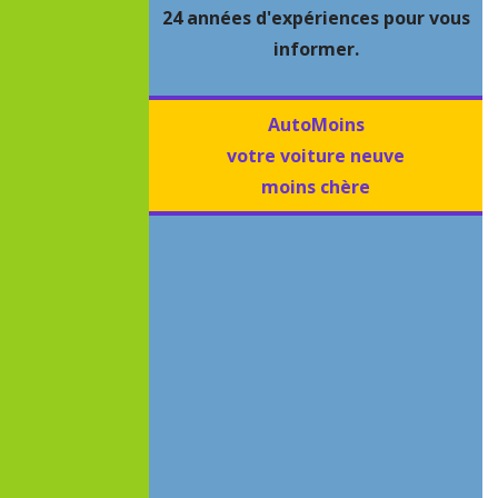
24 années d'expériences pour vous
informer.
AutoMoins
votre voiture neuve
moins chère