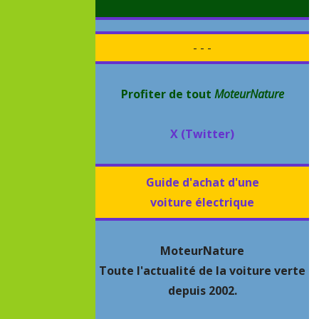
- - -
Profiter de tout
MoteurNature
X (Twitter)
Guide d'achat d'une
voiture électrique
MoteurNature
Toute l'actualité de la voiture verte
depuis 2002.