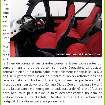
pre
mier
cont
act
est
ass
ez
déro
utan
t. La
Mia
ne
ress
emb
le à rien de connu, et ses grandes portes latérales coulissantes qui
comprennent une partie du toit sont sans équivalent. La position
centrale bien sûr, est formidable mais tellement inhabituelle. La Mia
doit se regarder avec un œil neuf parce qu'on n'y retrouve pas ses
repères habituels. Tout est différent, à commencer par le nom.
Mia
n'est pas un nom de voiture. Comme Clio ou Zoé en fait, mais il y a là
toute la puissance marketing de Renault qui est derrière. A défaut, ce
sera beaucoup plus dur de le faire accepter comme un nom de
voiture, sinon à une clientèle... Décalée, appréciant et recherchant
l'originalité. La Mia les satisfera pleinement.