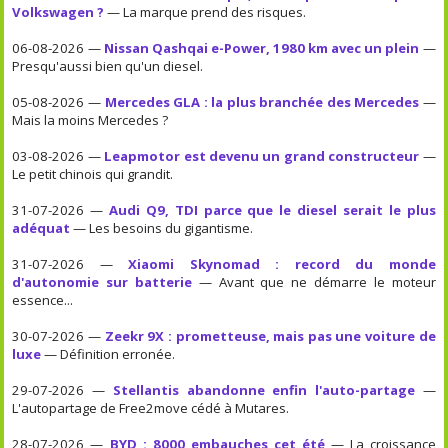
Volkswagen ?
— La marque prend des risques.
06-08-2026 —
Nissan Qashqai e-Power, 1980 km avec un plein
—
Presqu'aussi bien qu'un diesel.
05-08-2026 —
Mercedes GLA : la plus branchée des Mercedes
—
Mais la moins Mercedes ?
03-08-2026 —
Leapmotor est devenu un grand constructeur
—
Le petit chinois qui grandit.
31-07-2026 —
Audi Q9, TDI parce que le diesel serait le plus
adéquat
— Les besoins du gigantisme.
31-07-2026 —
Xiaomi Skynomad : record du monde
d'autonomie sur batterie
— Avant que ne démarre le moteur
essence...
30-07-2026 —
Zeekr 9X : prometteuse, mais pas une voiture de
luxe
— Définition erronée.
29-07-2026 —
Stellantis abandonne enfin l'auto-partage
—
L'autopartage de Free2move cédé à Mutares.
28-07-2026 —
BYD : 8000 embauches cet été
— La croissance