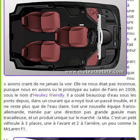
à
une
voit
ure
qui
nou
s a
fait
peur
,
parc
e
que
nou
s avions craint de ne jamais la voir. Elle ne nous était pas inconnue,
puisque nous en avions vu le prototype au salon de Paris en 2008,
sous le nom d'
Heuliez Friendly
. Il a coulé beaucoup d'eau sous les
ponts depuis, dans un courant qui a noyé tout un passé trouble, et il
ne reste plus que de l'eau claire. Soit une nouvelle équipe franco-
allemande, menée par une direction pas grande gueule mais
travailleuse, et un produit unique sur le marché : la Mia. C'est un petit
véhicule à 3 places, une à l'avant et 2 à l'arrière, un peu comme la
McLaren F1.
Le