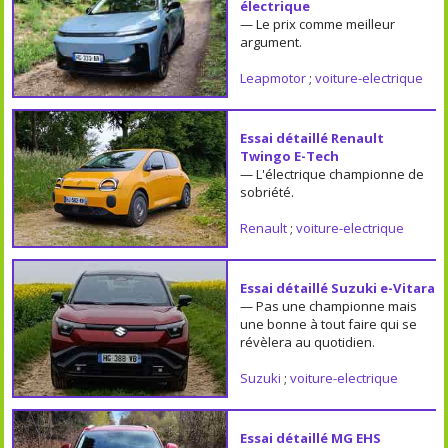
électrique
— Le prix comme meilleur
argument.
Leapmotor
;
voiture-electrique
Essai détaillé Renault
Twingo E-Tech
— L'électrique championne de
sobriété.
Renault
;
voiture-electrique
Essai détaillé Suzuki e-Vitara
— Pas une championne mais
une bonne à tout faire qui se
révèlera au quotidien.
Suzuki
;
voiture-electrique
Essai détaillé MG EHS