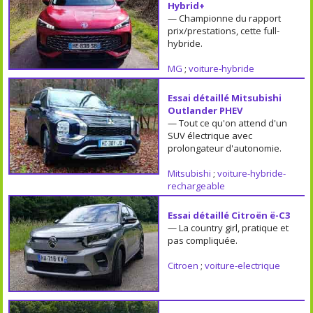
Hybrid+
— Championne du rapport
prix/prestations, cette full-
hybride.
MG
;
voiture-hybride
Essai détaillé Mitsubishi
Outlander PHEV
— Tout ce qu'on attend d'un
SUV électrique avec
prolongateur d'autonomie.
Mitsubishi
;
voiture-hybride-
rechargeable
Essai détaillé Citroën ë-C3
— La country girl, pratique et
pas compliquée.
Citroen
;
voiture-electrique