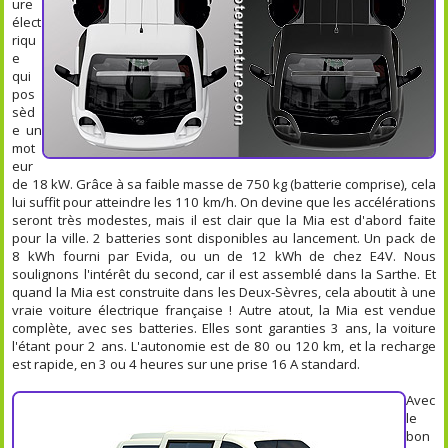
ure
élect
riqu
e
qui
pos
sèd
e un
mot
eur
de 18 kW. Grâce à sa faible masse de 750 kg (batterie comprise), cela
lui suffit pour atteindre les 110 km/h. On devine que les accélérations
seront très modestes, mais il est clair que la Mia est d'abord faite
pour la ville. 2 batteries sont disponibles au lancement. Un pack de
8 kWh fourni par Evida, ou un de 12 kWh de chez E4V. Nous
soulignons l'intérêt du second, car il est assemblé dans la Sarthe. Et
quand la Mia est construite dans les Deux-Sèvres, cela aboutit à une
vraie voiture électrique française ! Autre atout, la Mia est vendue
complète, avec ses batteries. Elles sont garanties 3 ans, la voiture
l'étant pour 2 ans. L'autonomie est de 80 ou 120 km, et la recharge
est rapide, en 3 ou 4 heures sur une prise 16 A standard.
Avec
le
bon