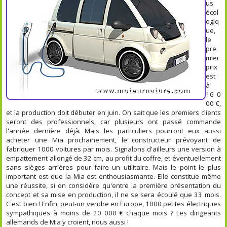
us
écol
ogiq
ue,
le
pre
mier
prix
est
à
16 0
00 €,
et la production doit débuter en juin. On sait que les premiers clients
seront des professionnels, car plusieurs ont passé commande
l'année dernière déjà. Mais les particuliers pourront eux aussi
acheter une Mia prochainement, le constructeur prévoyant de
fabriquer 1000 voitures par mois. Signalons d'ailleurs une version à
empattement allongé de 32 cm, au profit du coffre, et éventuellement
sans sièges arrières pour faire un utilitaire. Mais le point le plus
important est que la Mia est enthousiasmante. Elle constitue même
une réussite, si on considère qu'entre la première présentation du
concept et sa mise en production, il ne se sera écoulé que 33 mois.
C'est bien ! Enfin, peut-on vendre en Europe, 1000 petites électriques
sympathiques à moins de 20 000 € chaque mois ? Les dirigeants
allemands de Mia y croient, nous aussi !