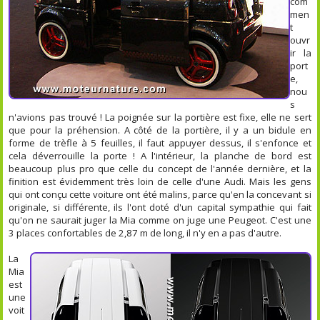
com
men
t
ouvr
ir la
port
e,
nou
s
n'avions pas trouvé ! La poignée sur la portière est fixe, elle ne sert
que pour la préhension. A côté de la portière, il y a un bidule en
forme de trèfle à 5 feuilles, il faut appuyer dessus, il s'enfonce et
cela déverrouille la porte ! A l'intérieur, la planche de bord est
beaucoup plus pro que celle du concept de l'année dernière, et la
finition est évidemment très loin de celle d'une Audi. Mais les gens
qui ont conçu cette voiture ont été malins, parce qu'en la concevant si
originale, si différente, ils l'ont doté d'un capital sympathie qui fait
qu'on ne saurait juger la Mia comme on juge une Peugeot. C'est une
3 places confortables de 2,87 m de long, il n'y en a pas d'autre.
La
Mia
est
une
voit