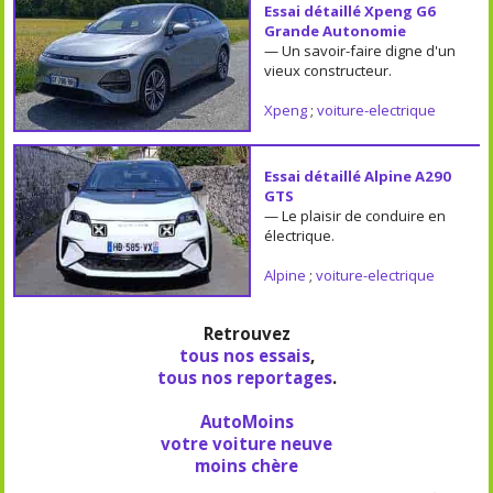
Essai détaillé Xpeng G6
Grande Autonomie
— Un savoir-faire digne d'un
vieux constructeur.
Xpeng
;
voiture-electrique
Essai détaillé Alpine A290
GTS
— Le plaisir de conduire en
électrique.
Alpine
;
voiture-electrique
Retrouvez
tous nos essais
,
tous nos reportages
.
AutoMoins
votre voiture neuve
moins chère