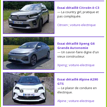
Essai détaillé Citroën ë-C3
— La country girl, pratique et
pas compliquée.
Citroen
;
voiture-electrique
Essai détaillé Xpeng G6
Grande Autonomie
— Un savoir-faire digne d'un
vieux constructeur.
Xpeng
;
voiture-electrique
Essai détaillé Alpine A290
GTS
— Le plaisir de conduire en
électrique.
Alpine
;
voiture-electrique