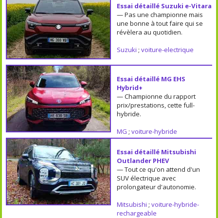
Essai détaillé Suzuki e-Vitara
— Pas une championne mais
une bonne à tout faire qui se
révèlera au quotidien.
Suzuki
;
voiture-electrique
Essai détaillé MG EHS
Hybrid+
— Championne du rapport
prix/prestations, cette full-
hybride.
MG
;
voiture-hybride
Essai détaillé Mitsubishi
Outlander PHEV
— Tout ce qu'on attend d'un
SUV électrique avec
prolongateur d'autonomie.
Mitsubishi
;
voiture-hybride-
rechargeable