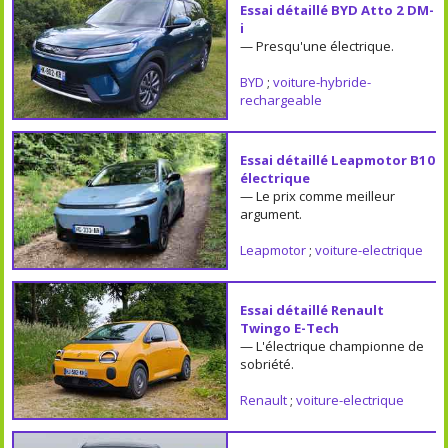
Essai détaillé BYD Atto 2 DM-
i
— Presqu'une électrique.
BYD
;
voiture-hybride-
rechargeable
Essai détaillé Leapmotor B10
électrique
— Le prix comme meilleur
argument.
Leapmotor
;
voiture-electrique
Essai détaillé Renault
Twingo E-Tech
— L'électrique championne de
sobriété.
Renault
;
voiture-electrique