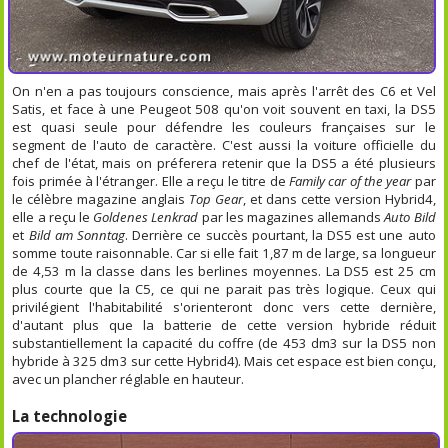
On n'en a pas toujours conscience, mais après l'arrêt des C6 et Vel
Satis, et face à une Peugeot 508 qu'on voit souvent en taxi, la DS5
est quasi seule pour défendre les couleurs françaises sur le
segment de l'auto de caractère. C'est aussi la voiture officielle du
chef de l'état, mais on préferera retenir que la DS5 a été plusieurs
fois primée à l'étranger. Elle a reçu le titre de
Family car of the year
par
le célèbre magazine anglais
Top Gear
, et dans cette version Hybrid4,
elle a reçu le
Goldenes Lenkrad
par les magazines allemands
Auto Bild
et
Bild am Sonntag
. Derrière ce succès pourtant, la DS5 est une auto
somme toute raisonnable. Car si elle fait 1,87 m de large, sa longueur
de 4,53 m la classe dans les berlines moyennes. La DS5 est 25 cm
plus courte que la C5, ce qui ne parait pas très logique. Ceux qui
privilégient l'habitabilité s'orienteront donc vers cette dernière,
d'autant plus que la batterie de cette version hybride réduit
substantiellement la capacité du coffre (de 453 dm
3
sur la DS5 non
hybride à 325 dm
3
sur cette Hybrid4). Mais cet espace est bien conçu,
avec un plancher réglable en hauteur.
La technologie