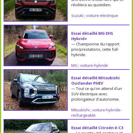
révèlera au quotidien.
Suzuki
;
voiture-electrique
Essai détaillé MG EHS
Hybrid+
— Championne du rapport
prix/prestations, cette full-
hybride.
MG
;
voiture-hybride
Essai détaillé Mitsubishi
Outlander PHEV
— Tout ce qu'on attend d'un
SUV électrique avec
prolongateur d'autonomie.
Mitsubishi
;
voiture-hybride-
rechargeable
Essai détaillé Citroën ë-C3