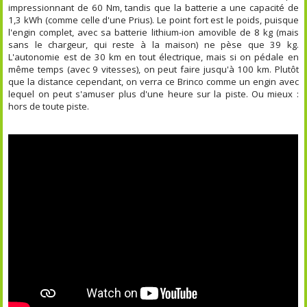
impressionnant de 60 Nm, tandis que la batterie a une capacité de
1,3 kWh (comme celle d'une Prius). Le point fort est le poids, puisque
l'engin complet, avec sa batterie lithium-ion amovible de 8 kg (mais
sans le chargeur, qui reste à la maison) ne pèse que 39 kg.
L'autonomie est de 30 km en tout électrique, mais si on pédale en
même temps (avec 9 vitesses), on peut faire jusqu'à 100 km. Plutôt
que la distance cependant, on verra ce Brinco comme un engin avec
lequel on peut s'amuser plus d'une heure sur la piste. Ou mieux :
hors de toute piste.