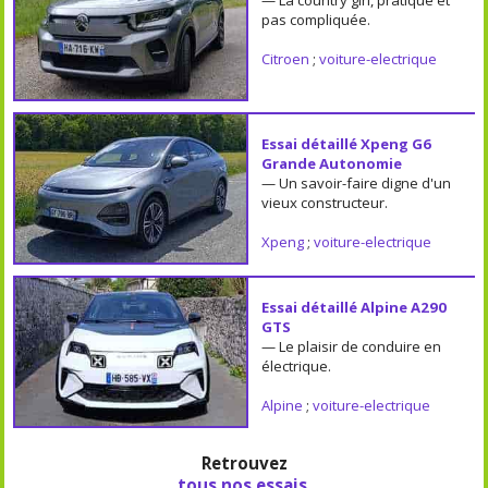
— La country girl, pratique et
pas compliquée.
Citroen
;
voiture-electrique
Essai détaillé Xpeng G6
Grande Autonomie
— Un savoir-faire digne d'un
vieux constructeur.
Xpeng
;
voiture-electrique
Essai détaillé Alpine A290
GTS
— Le plaisir de conduire en
électrique.
Alpine
;
voiture-electrique
Retrouvez
tous nos essais
,