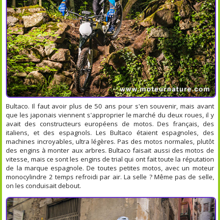
Bultaco. Il faut avoir plus de 50 ans pour s'en souvenir, mais avant
que les japonais viennent s'approprier le marché du deux roues, il y
avait des constructeurs européens de motos. Des français, des
italiens, et des espagnols. Les Bultaco étaient espagnoles, des
machines incroyables, ultra légères. Pas des motos normales, plutôt
des engins à monter aux arbres. Bultaco faisait aussi des motos de
vitesse, mais ce sont les engins de trial qui ont fait toute la réputation
de la marque espagnole. De toutes petites motos, avec un moteur
monocylindre 2 temps refroidi par air. La selle ? Même pas de selle,
on les conduisait debout.