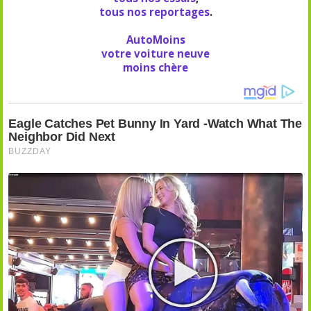
tous nos reportages
.
AutoMoins
votre voiture neuve
moins chère