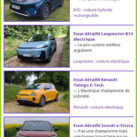
BYD
;
voiture-hybride-
rechargeable
Essai détaillé Leapmotor B10
électrique
— Le prix comme meilleur
argument.
Leapmotor
;
voiture-electrique
Essai détaillé Renault
Twingo E-Tech
— L'électrique championne de
sobriété.
Renault
;
voiture-electrique
Essai détaillé Suzuki e-Vitara
— Pas une championne mais
une bonne à tout faire qui se