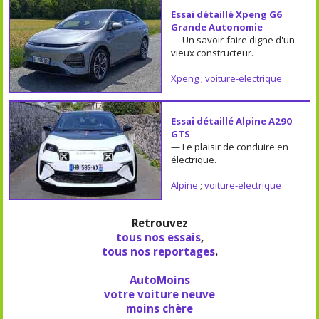
Essai détaillé Xpeng G6
Grande Autonomie
— Un savoir-faire digne d'un
vieux constructeur.
Xpeng
;
voiture-electrique
Essai détaillé Alpine A290
GTS
— Le plaisir de conduire en
électrique.
Alpine
;
voiture-electrique
Retrouvez
tous nos essais
,
tous nos reportages
.
AutoMoins
votre voiture neuve
moins chère