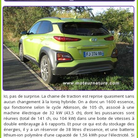
Ici, pas de surprise. La chaine de traction est reprise quasiment sans
aucun changement à la Ioniq hybride. On a donc un 1600 essence,
qui fonctionne selon le cycle Atkinson, de 105 ch, associé à une
machine électrique de 32 kW (43,5 ch), dont les puissances sont
réunies (total de 141 ch, ou 104 kW) dans une boite de vitesses à
double embrayage à 6 rapports. Et pour ce qui est du stockage des
énergies, il y a un réservoir de 38 litres d'essence, et une batterie
lithium-ion polymère d'une capacité de 1,56 kWh pour l'électricité. Si