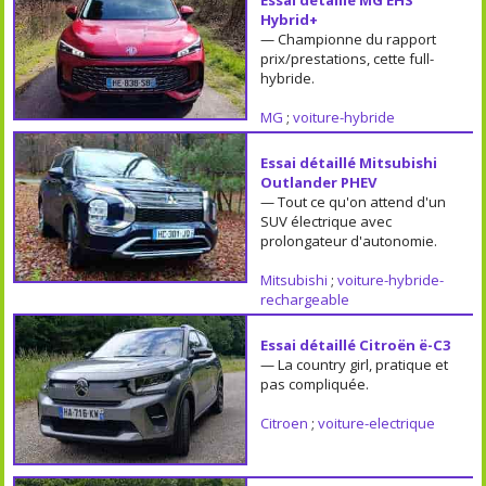
Essai détaillé MG EHS
Hybrid+
— Championne du rapport
prix/prestations, cette full-
hybride.
MG
;
voiture-hybride
Essai détaillé Mitsubishi
Outlander PHEV
— Tout ce qu'on attend d'un
SUV électrique avec
prolongateur d'autonomie.
Mitsubishi
;
voiture-hybride-
rechargeable
Essai détaillé Citroën ë-C3
— La country girl, pratique et
pas compliquée.
Citroen
;
voiture-electrique