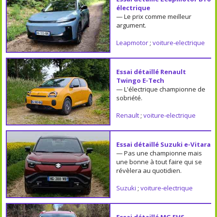
électrique
— Le prix comme meilleur
argument.
Leapmotor
;
voiture-electrique
Essai détaillé Renault
Twingo E-Tech
— L'électrique championne de
sobriété.
Renault
;
voiture-electrique
Essai détaillé Suzuki e-Vitara
— Pas une championne mais
une bonne à tout faire qui se
révèlera au quotidien.
Suzuki
;
voiture-electrique