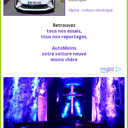
Alpine
;
voiture-electrique
Retrouvez
tous nos essais
,
tous nos reportages
.
AutoMoins
votre voiture neuve
moins chère