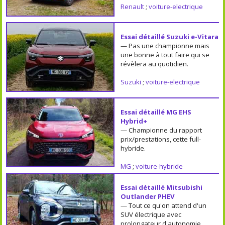
Renault
;
voiture-electrique
Essai détaillé Suzuki e-Vitara
— Pas une championne mais
une bonne à tout faire qui se
révèlera au quotidien.
Suzuki
;
voiture-electrique
Essai détaillé MG EHS
Hybrid+
— Championne du rapport
prix/prestations, cette full-
hybride.
MG
;
voiture-hybride
Essai détaillé Mitsubishi
Outlander PHEV
— Tout ce qu'on attend d'un
SUV électrique avec
prolongateur d'autonomie.