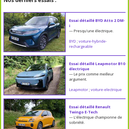
Essai détaillé BYD Atto 2 DM-
i
— Presqu'une électrique.
BYD
;
voiture-hybride-
rechargeable
Essai détaillé Leapmotor B10
électrique
— Le prix comme meilleur
argument.
Leapmotor
;
voiture-electrique
Essai détaillé Renault
Twingo E-Tech
— L'électrique championne de
sobriété.