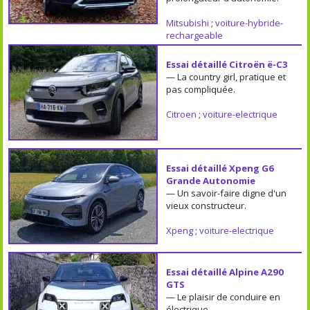
Mitsubishi
;
voiture-hybride-
rechargeable
Essai détaillé Citroën ë-C3
— La country girl, pratique et
pas compliquée.
Citroen
;
voiture-electrique
Essai détaillé Xpeng G6
Grande Autonomie
— Un savoir-faire digne d'un
vieux constructeur.
Xpeng
;
voiture-electrique
Essai détaillé Alpine A290
GTS
— Le plaisir de conduire en
électrique.