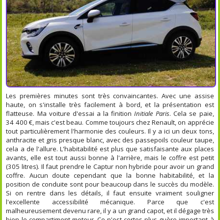
Les premières minutes sont très convaincantes. Avec une assise
haute, on s'installe très facilement à bord, et la présentation est
flatteuse. Ma voiture d'essai a la finition
Initiale Paris
. Cela se paie,
34 400 €, mais c'est beau. Comme toujours chez Renault, on apprécie
tout particulièrement l'harmonie des couleurs. Il y a ici un deux tons,
anthracite et gris presque blanc, avec des passepoils couleur taupe,
cela a de l'allure. L'habitabilité est plus que satisfaisante aux places
avants, elle est tout aussi bonne à l'arrière, mais le coffre est petit
(305 litres). Il faut prendre le Captur non hybride pour avoir un grand
coffre. Aucun doute cependant que la bonne habitabilité, et la
position de conduite sont pour beaucoup dans le succès du modèle.
Si on rentre dans les détails, il faut ensuite vraiment souligner
l'excellente accessibilité mécanique. Parce que c'est
malheureusement devenu rare, il y a un grand capot, et il dégage très
bien le compartiment moteur. Ce n'est certes plus guère important à