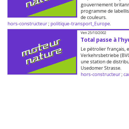
gouvernement britann
programme de labellisa
de couleurs.
hors-constructeur
;
politique-transport_Europe
.
Ven 25/10/2002
Total passe à l'h
Le pétrolier français, 
Verkehrsbetriebe (BVG
une station de distrib
Usedomer Strasse.
hors-constructeur
;
ca