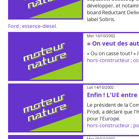
développer, et notam
board Reductant Delive
label Sobris.
Ford
;
essence-diesel
.
Mer 16/10/2002
« On veut des aut
« Ou on casse tout ! » 
hors-constructeur
;
co
Lun 14/10/2002
Enfin ! L'UE entre
Le président de la C
Prodi, a déclaré que l
pour l'Europe.
hors-constructeur
;
po
Mer 09/10/2002