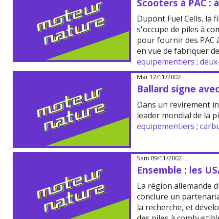
Scooters à PAC : 
Dupont Fuel Cells, la 
s'occupe de piles à co
pour fournir des PAC à
en vue de fabriquer d
equipementiers
;
deux
Mar 12/11/2002
Ballard signe avec
Dans un revirement in
leader mondial de la pi
equipementiers
;
carb
Sam 09/11/2002
Ensemble : les US
La région allemande 
conclure un partenaria
la recherche, et déve
des piles à combustibl