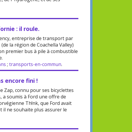
rnie : il roule.
ency, entreprise de transport par
 (de la région de Coachella Valley)
on premier bus à pile à combustible
e.
ans
;
transports-en-commun
.
s encore fini !
ne Zap, connu pour ses bicyclettes
s, a soumis à Ford une offre de
norvégienne Th!nk, que Ford avait
t il ne souhaite plus assurer le