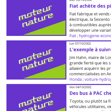
Fiat achète des pi
Fiat fabrique et vend
électrique, la Seicento 
à combustibles auprès
développer une varia
Fiat
;
hydrogene-econ
Lun 07/10/2002
L'exemple à suivr
Jim Hahn, maire de Lo
grande fierté que les s
allaient acquérir les 
commercialisées en Am
Honda
;
voiture-hydr
Ven 04/10/2002
Des bus à PAC ch
Toyota, ou plutôt sa fi
véhicules utilitaires, v