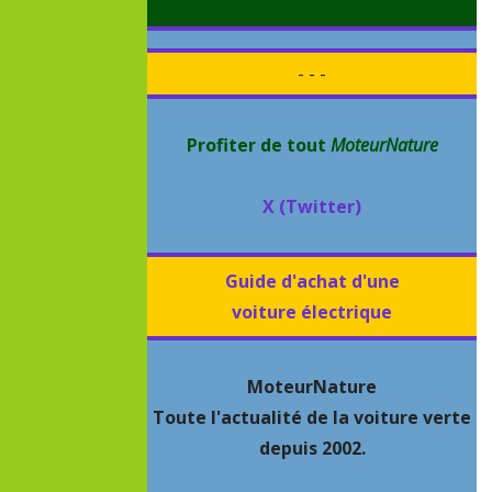
- - -
Profiter de tout
MoteurNature
X (Twitter)
Guide d'achat d'une
voiture électrique
MoteurNature
Toute l'actualité de la voiture verte
depuis 2002.