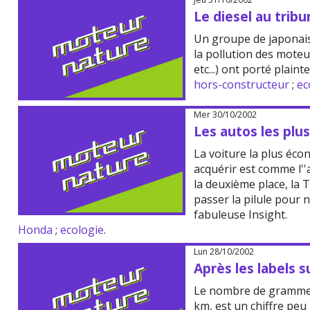
Le diesel au tribu
Un groupe de japonais
la pollution des mote
etc...) ont porté plaint
hors-constructeur
;
ec
Mer 30/10/2002
Les autos les plu
La voiture la plus éc
acquérir est comme l''
la deuxième place, la T
passer la pilule pour 
fabuleuse Insight.
Honda
;
ecologie
.
Lun 28/10/2002
Après les labels su
Le nombre de gramme
km, est un chiffre peu 