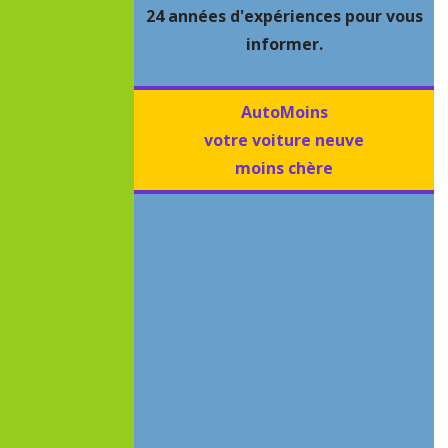
24 années d'expériences pour vous
informer.
AutoMoins
votre voiture neuve
moins chère