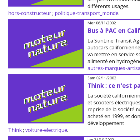
différents usages.
hors-constructeur
;
politique-transport_monde
.
Mer 06/11/2002
Bus à PAC en Califo
La SunLine Transit Ag
autocars californienne
va mettre en service s
alimenté en hydrogèn
autres-marques-artis
Sam 02/11/2002
Think : ce n'est pa
La société californien
et scooters électrique
reprise de la société 
acheté en 1999, et don
développement
Think
;
voiture-electrique
.
Jeu 31/10/2002