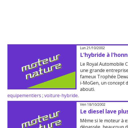
Lun 21/10/2002
L'hybride à l'honn
Le Royal Automobile Cl
une grande entreprise 
fameux Trophée Dewar
i-MoGen, un concept d
abouti.
equipementiers
;
voiture-hybride
.
Ven 18/10/2002
Le diesel lave plu
Même si le moteur à e
dépassée, beaucoup de