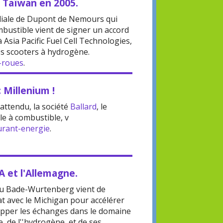
à Taïwan en 2005.
filiale de Dupont de Nemours qui
mbustible vient de signer un accord
 Asia Pacific Fuel Cell Technologies,
es scooters à hydrogène.
-roues
.
 Millenium !
attendu, la société
Ballard
, le
le à combustible, v
urant-energie
.
A et l'Allemagne.
du Bade-Wurtenberg vient de
t avec le Michigan pour accélérer
lopper les échanges dans le domaine
e, de l''hydrogène, et de ses