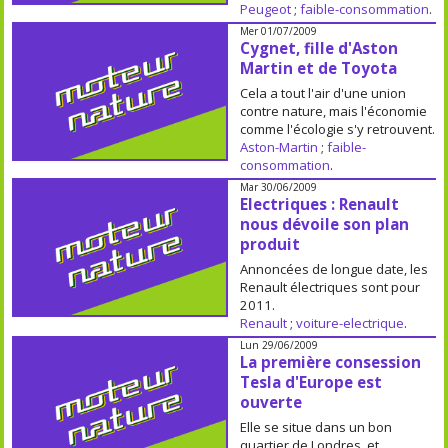
Peugeot
;
faible-consommation
.
Mer 01/07/2009
Cygnet, fille d'Aston
Martin et de Toyota
Cela a tout l'air d'une union
contre nature, mais l'économie
comme l'écologie s'y retrouvent.
Aston-Martin
;
faible-
consommation
.
Mar 30/06/2009
Electriques : Renault
nous dévoile son plan
produit
Annoncées de longue date, les
Renault électriques sont pour
2011.
Renault
;
voiture-electrique
.
Lun 29/06/2009
La première consession
Tesla d'Europe est
ouverte
Elle se situe dans un bon
quartier de Londres, et