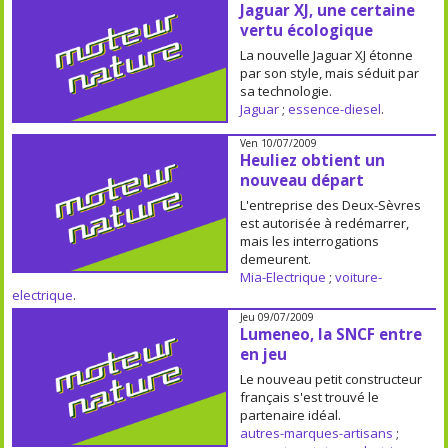
Jaguar XJ, une certaine
vertu écologique
La nouvelle Jaguar XJ étonne
par son style, mais séduit par
sa technologie.
Jaguar
;
essence-diesel
.
Ven 10/07/2009
Heuliez obtient un
nouveau départ
L'entreprise des Deux-Sèvres
est autorisée à redémarrer,
mais les interrogations
demeurent.
Mia-Electrique
;
voiture-
electrique
.
Jeu 09/07/2009
Lumeneo, la SNCF entre
en jeu
Le nouveau petit constructeur
français s'est trouvé le
partenaire idéal.
autres-marques-artisans
;