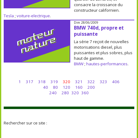
consacre la croissance du
constructeur californien.
Tesla
;
voiture-electrique
.
Dim 28/06/2009
BMW 740d, propre et
puissante
La série 7 reçoit de nouvelles
motorisations diesel, plus
puissantes et plus sobres, plus
haut de gamme.
BMW
;
hautes-performances
.
1
317
318
319
320
321
322
323
406
40
80
120
160
200
240
280
320
360
Rechercher sur ce site :