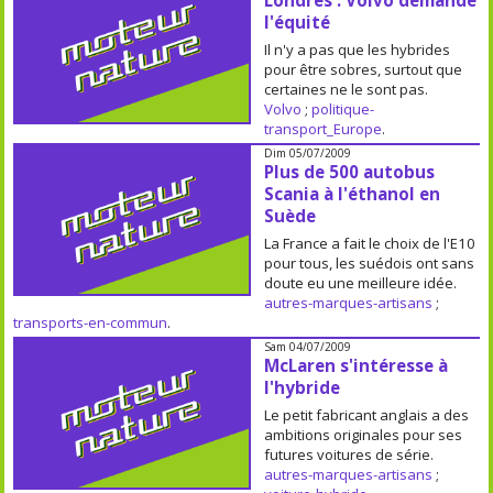
Londres : Volvo demande
l'équité
Il n'y a pas que les hybrides
pour être sobres, surtout que
certaines ne le sont pas.
Volvo
;
politique-
transport_Europe
.
Dim 05/07/2009
Plus de 500 autobus
Scania à l'éthanol en
Suède
La France a fait le choix de l'E10
pour tous, les suédois ont sans
doute eu une meilleure idée.
autres-marques-artisans
;
transports-en-commun
.
Sam 04/07/2009
McLaren s'intéresse à
l'hybride
Le petit fabricant anglais a des
ambitions originales pour ses
futures voitures de série.
autres-marques-artisans
;