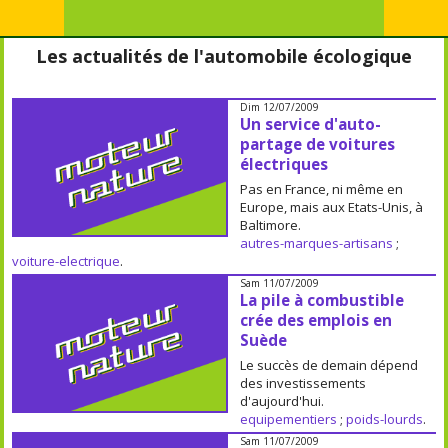
Les actualités de l'automobile écologique
Dim 12/07/2009
Un service d'auto-
partage de voitures
électriques
Pas en France, ni même en
Europe, mais aux Etats-Unis, à
Baltimore.
autres-marques-artisans
;
voiture-electrique
.
Sam 11/07/2009
La pile à combustible
crée des emplois en
Suède
Le succès de demain dépend
des investissements
d'aujourd'hui.
equipementiers
;
poids-lourds
.
Sam 11/07/2009