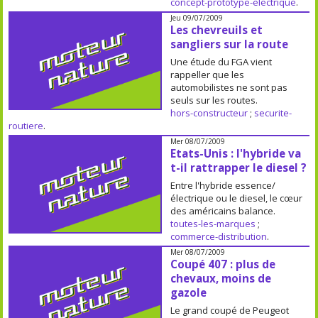
concept-prototype-electrique
.
Jeu 09/07/2009
Les chevreuils et
sangliers sur la route
Une étude du FGA vient
rappeller que les
automobilistes ne sont pas
seuls sur les routes.
hors-constructeur
;
securite-
routiere
.
Mer 08/07/2009
Etats-Unis : l'hybride va
t-il rattrapper le diesel ?
Entre l'hybride essence/
électrique ou le diesel, le cœur
des américains balance.
toutes-les-marques
;
commerce-distribution
.
Mer 08/07/2009
Coupé 407 : plus de
chevaux, moins de
gazole
Le grand coupé de Peugeot