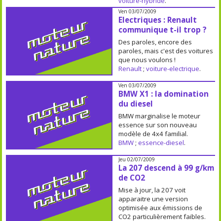
voiture-hybride
.
Ven 03/07/2009
Electriques : Renault
communique t-il trop ?
Des paroles, encore des
paroles, mais c'est des voitures
que nous voulons !
Renault
;
voiture-electrique
.
Ven 03/07/2009
BMW X1 : la domination
du diesel
BMW marginalise le moteur
essence sur son nouveau
modèle de 4x4 familial.
BMW
;
essence-diesel
.
Jeu 02/07/2009
La 207 descend à 99 g/km
de CO2
Mise à jour, la 207 voit
apparaitre une version
optimisée aux émissions de
CO2 particulièrement faibles.