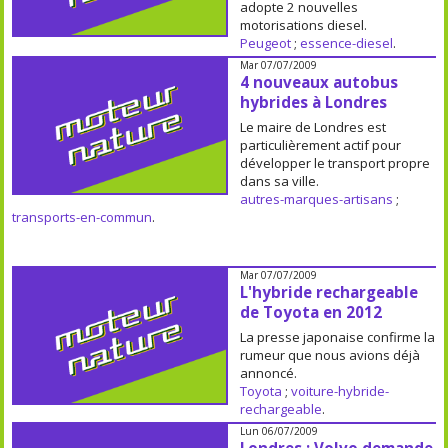
adopte 2 nouvelles
motorisations diesel.
Peugeot
;
essence-diesel
.
Mar 07/07/2009
4 nouveaux autobus
hybrides à Londres
Le maire de Londres est
particulièrement actif pour
développer le transport propre
dans sa ville.
autres-marques-artisans
;
transports-en-commun
.
Mar 07/07/2009
L'hybride rechargeable
de Toyota en 2012
La presse japonaise confirme la
rumeur que nous avions déjà
annoncé.
Toyota
;
voiture-hybride-
rechargeable
.
Lun 06/07/2009