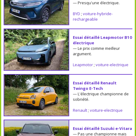
— Presqu'une électrique.
BYD
;
voiture-hybride-
rechargeable
Essai détaillé Leapmotor B10
électrique
— Le prix comme meilleur
argument.
Leapmotor
;
voiture-electrique
Essai détaillé Renault
Twingo E-Tech
— L'électrique championne de
sobriété.
Renault
;
voiture-electrique
Essai détaillé Suzuki e-Vitara
— Pas une championne mais