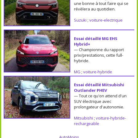
une bonne à tout faire qui se
révèlera au quotidien.
Suzuki
;
voiture-electrique
Essai détaillé MG EHS
Hybrid+
— Championne du rapport
prix/prestations, cette full-
hybride.
MG
;
voiture-hybride
Essai détaillé Mitsubishi
Outlander PHEV
— Tout ce qu'on attend d'un
SUV électrique avec
prolongateur d'autonomie.
Mitsubishi
;
voiture-hybride-
rechargeable
AutoMoins