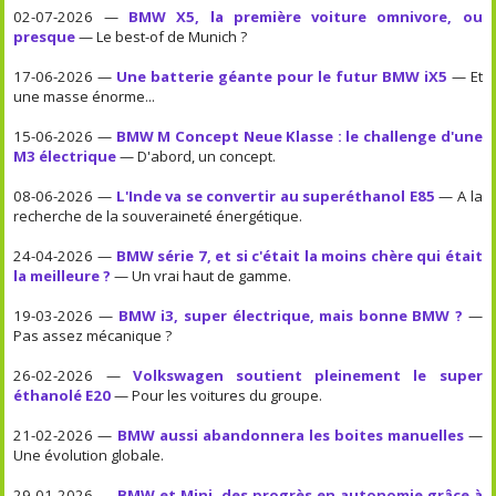
02-07-2026 —
BMW X5, la première voiture omnivore, ou
presque
— Le best-of de Munich ?
17-06-2026 —
Une batterie géante pour le futur BMW iX5
— Et
une masse énorme...
15-06-2026 —
BMW M Concept Neue Klasse : le challenge d'une
M3 électrique
— D'abord, un concept.
08-06-2026 —
L'Inde va se convertir au superéthanol E85
— A la
recherche de la souveraineté énergétique.
24-04-2026 —
BMW série 7, et si c'était la moins chère qui était
la meilleure ?
— Un vrai haut de gamme.
19-03-2026 —
BMW i3, super électrique, mais bonne BMW ?
—
Pas assez mécanique ?
26-02-2026 —
Volkswagen soutient pleinement le super
éthanolé E20
— Pour les voitures du groupe.
21-02-2026 —
BMW aussi abandonnera les boites manuelles
—
Une évolution globale.
29-01-2026 —
BMW et Mini, des progrès en autonomie grâce à