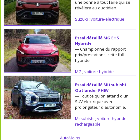
une bonne à tout faire qui se
révèlera au quotidien.
Suzuki
;
voiture-electrique
Essai détaillé MG EHS
Hybrid+
— Championne du rapport
prix/prestations, cette full-
hybride.
MG
;
voiture-hybride
Essai détaillé Mitsubishi
Outlander PHEV
— Tout ce qu'on attend d'un
SUV électrique avec
prolongateur d'autonomie.
Mitsubishi
;
voiture-hybride-
rechargeable
AutoMoins