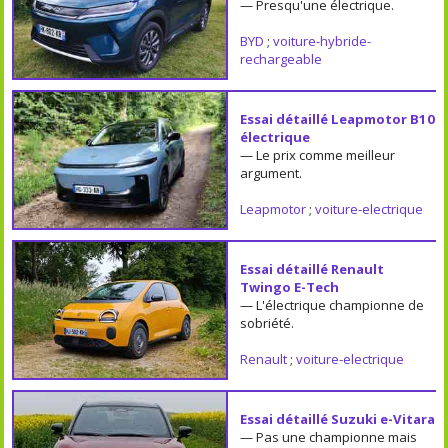
— Presqu'une électrique.
BYD
;
voiture-hybride-
rechargeable
Essai détaillé Leapmotor B10
électrique
— Le prix comme meilleur
argument.
Leapmotor
;
voiture-electrique
Essai détaillé Renault
Twingo E-Tech
— L'électrique championne de
sobriété.
Renault
;
voiture-electrique
Essai détaillé Suzuki e-Vitara
— Pas une championne mais