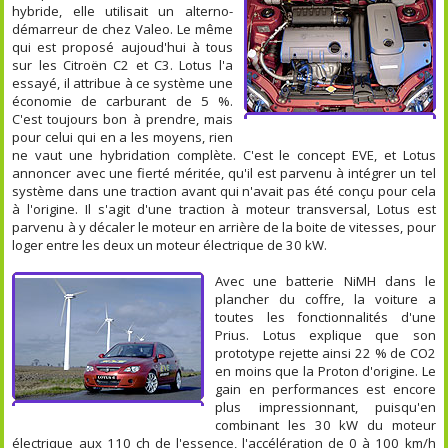
hybride, elle utilisait un alterno-
démarreur de chez Valeo. Le même
qui est proposé aujoud'hui à tous
sur les Citroën C2 et C3. Lotus l'a
essayé, il attribue à ce système une
économie de carburant de 5 %.
C'est toujours bon à prendre, mais
pour celui qui en a les moyens, rien
ne vaut une hybridation complète. C'est le concept EVE, et Lotus
annoncer avec une fierté méritée, qu'il est parvenu à intégrer un tel
système dans une traction avant qui n'avait pas été conçu pour cela
à l'origine. Il s'agit d'une traction à moteur transversal, Lotus est
parvenu à y décaler le moteur en arrière de la boite de vitesses, pour
loger entre les deux un moteur électrique de 30 kW.
Avec une batterie NiMH dans le
plancher du coffre, la voiture a
toutes les fonctionnalités d'une
Prius. Lotus explique que son
prototype rejette ainsi 22 % de CO2
en moins que la Proton d'origine. Le
gain en performances est encore
plus impressionnant, puisqu'en
combinant les 30 kW du moteur
électrique aux 110 ch de l'essence, l'accélération de 0 à 100 km/h