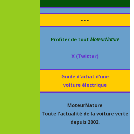
- - -
Profiter de tout
MoteurNature
X (Twitter)
Guide d'achat d'une
voiture électrique
MoteurNature
Toute l'actualité de la voiture verte
depuis 2002.