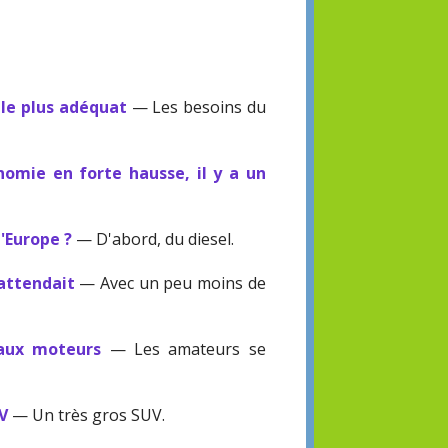
 le plus adéquat
— Les besoins du
omie en forte hausse, il y a un
l'Europe ?
— D'abord, du diesel.
'attendait
— Avec un peu moins de
eaux moteurs
— Les amateurs se
UV
— Un très gros SUV.