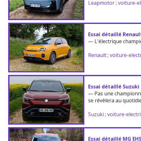
Leapmotor
;
voiture-e
Essai détaillé Renau
— L'électrique champi
Renault
;
voiture-elect
Essai détaillé Suzuki
— Pas une championne
se révèlera au quotidi
Suzuki
;
voiture-electr
Essai détaillé MG EH