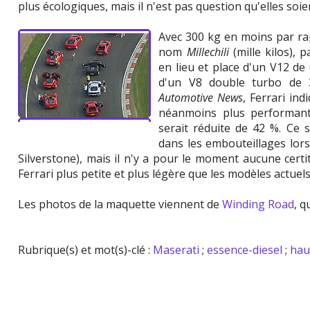
plus écologiques, mais il n'est pas question qu'elles so
Avec 300 kg en moins par rap
nom
Millechili
(mille kilos), 
en lieu et place d'un V12 de 6
d'un V8 double turbo de 3
Automotive News
, Ferrari in
néanmoins plus performant
serait réduite de 42 %. Ce 
dans les embouteillages lors
Silverstone), mais il n'y a pour le moment aucune cert
Ferrari plus petite et plus légère que les modèles actuels
Les photos de la maquette viennent de
Winding Road
, 
Rubrique(s) et mot(s)-clé :
Maserati
;
essence-diesel
;
hau