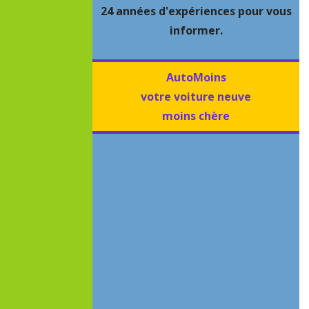
24 années d'expériences pour vous
informer.
AutoMoins
votre voiture neuve
moins chère