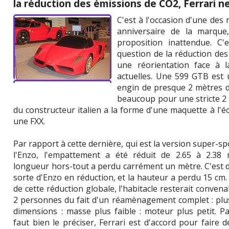
la réduction des émissions de CO2, Ferrari n
C'est à l'occasion d'une des
anniversaire de la marque
proposition inattendue. C
question de la réduction des
une réorientation face à l
actuelles. Une 599 GTB est 
engin de presque 2 mètres de
beaucoup pour une stricte 2 pla
du constructeur italien a la forme d'une maquette à l'éc
une FXX.
Par rapport à cette dernière, qui est la version super-sp
l'Enzo, l'empattement a été réduit de 2.65 à 2.38 
longueur hors-tout a perdu carrément un mètre. C'est 
sorte d'Enzo en réduction, et la hauteur a perdu 15 cm.
de cette réduction globale, l'habitacle resterait conven
2 personnes du fait d'un réamènagement complet : plus
dimensions : masse plus faible : moteur plus petit. Pa
faut bien le préciser, Ferrari est d'accord pour faire 