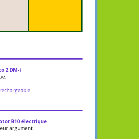
to 2 DM-i
ue.
-rechargeable
otor B10 électrique
leur argument.