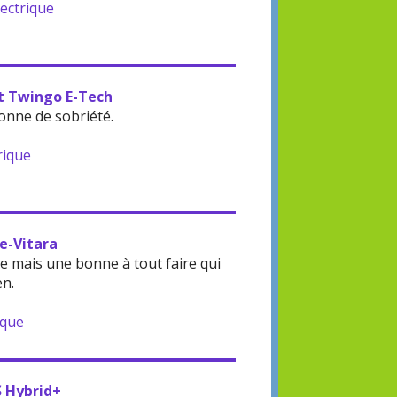
lectrique
lt Twingo E-Tech
onne de sobriété.
rique
 e-Vitara
 mais une bonne à tout faire qui
en.
ique
S Hybrid+