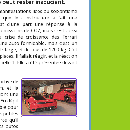
e peut rester insouciant.
 manifestations liées au soixantième
, que le constructeur a fait une
'est d'une part une réponse à la
 émissions de CO2, mais c'est aussi
a crise de croissance des Ferrari
une auto formidable, mais c'est un
 large, et de plus de 1700 kg. C'et
ces. Il fallait réagir, et la réaction
helle 1. Elle a été présentée devant
ortive de
m, et la
donc une
 En dépit
able pour
 petites
rce qu'il
des autos