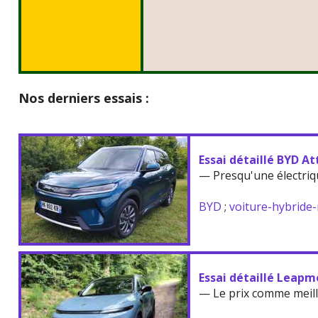
Nos derniers essais :
Essai détaillé BYD At
— Presqu'une électriq
BYD
;
voiture-hybride
Essai détaillé Leapm
— Le prix comme meil