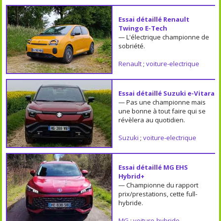
Essai détaillé Renault
Twingo E-Tech
— L'électrique championne de
sobriété.
Renault
;
voiture-electrique
Essai détaillé Suzuki e-Vitara
— Pas une championne mais
une bonne à tout faire qui se
révèlera au quotidien.
Suzuki
;
voiture-electrique
Essai détaillé MG EHS
Hybrid+
— Championne du rapport
prix/prestations, cette full-
hybride.
MG
;
voiture-hybride