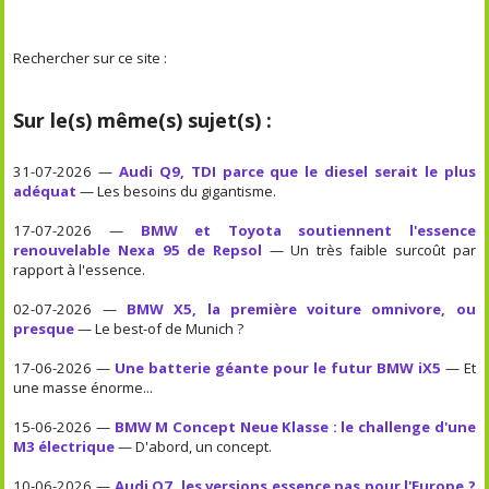
Rechercher sur ce site :
Sur le(s) même(s) sujet(s) :
31-07-2026 —
Audi Q9, TDI parce que le diesel serait le plus
adéquat
— Les besoins du gigantisme.
17-07-2026 —
BMW et Toyota soutiennent l'essence
renouvelable Nexa 95 de Repsol
— Un très faible surcoût par
rapport à l'essence.
02-07-2026 —
BMW X5, la première voiture omnivore, ou
presque
— Le best-of de Munich ?
17-06-2026 —
Une batterie géante pour le futur BMW iX5
— Et
une masse énorme...
15-06-2026 —
BMW M Concept Neue Klasse : le challenge d'une
M3 électrique
— D'abord, un concept.
10-06-2026 —
Audi Q7, les versions essence pas pour l'Europe ?