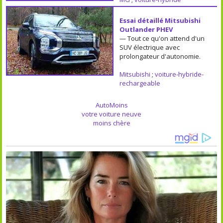
Essai détaillé Mitsubishi
Outlander PHEV
— Tout ce qu'on attend d'un
SUV électrique avec
prolongateur d'autonomie.
Mitsubishi
;
voiture-hybride-
rechargeable
AutoMoins
votre voiture neuve
moins chère