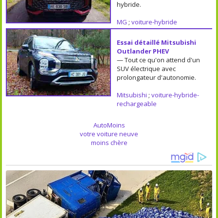
hybride.
MG
;
voiture-hybride
Essai détaillé Mitsubishi
Outlander PHEV
— Tout ce qu'on attend d'un
SUV électrique avec
prolongateur d'autonomie.
Mitsubishi
;
voiture-hybride-
rechargeable
AutoMoins
votre voiture neuve
moins chère