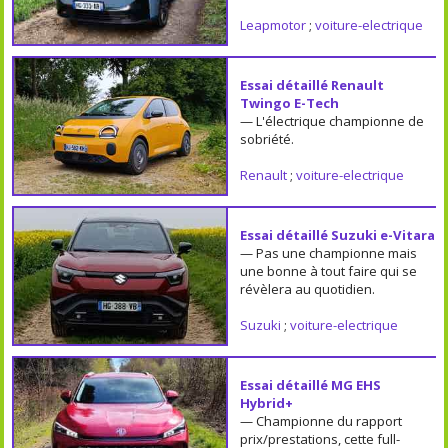
Leapmotor
;
voiture-electrique
Essai détaillé Renault
Twingo E-Tech
— L'électrique championne de
sobriété.
Renault
;
voiture-electrique
Essai détaillé Suzuki e-Vitara
— Pas une championne mais
une bonne à tout faire qui se
révèlera au quotidien.
Suzuki
;
voiture-electrique
Essai détaillé MG EHS
Hybrid+
— Championne du rapport
prix/prestations, cette full-