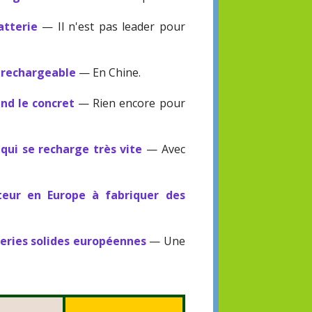
atterie
— Il n'est pas leader pour
e rechargeable
— En Chine.
end le concret
— Rien encore pour
qui se recharge très vite
— Avec
cteur en Europe à fabriquer des
eries solides européennes
— Une