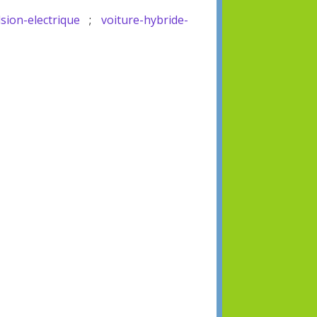
sion-electrique
;
voiture-hybride-