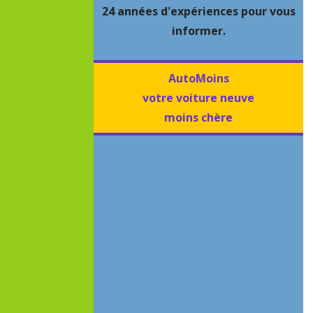
24 années d'expériences pour vous
informer.
AutoMoins
votre voiture neuve
moins chère