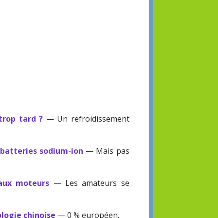
trop tard ?
— Un refroidissement
 batteries sodium-ion
— Mais pas
eaux moteurs
— Les amateurs se
logie chinoise
— 0 % européen.