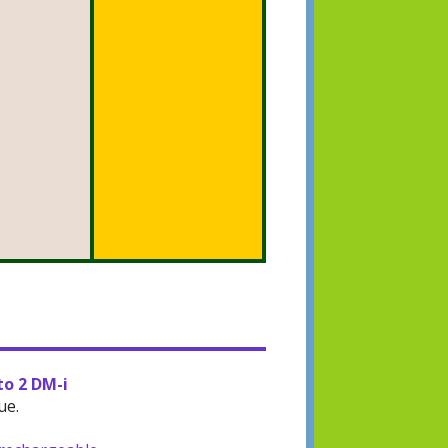
to 2 DM-i
ue.