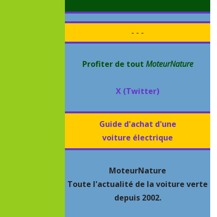
- - -
Profiter de tout
MoteurNature
X (Twitter)
Guide d'achat d'une
voiture électrique
MoteurNature
Toute l'actualité de la voiture verte
depuis 2002.