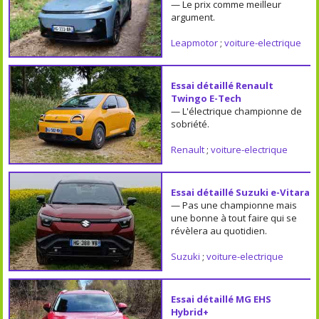
— Le prix comme meilleur
argument.
Leapmotor
;
voiture-electrique
Essai détaillé Renault
Twingo E-Tech
— L'électrique championne de
sobriété.
Renault
;
voiture-electrique
Essai détaillé Suzuki e-Vitara
— Pas une championne mais
une bonne à tout faire qui se
révèlera au quotidien.
Suzuki
;
voiture-electrique
Essai détaillé MG EHS
Hybrid+