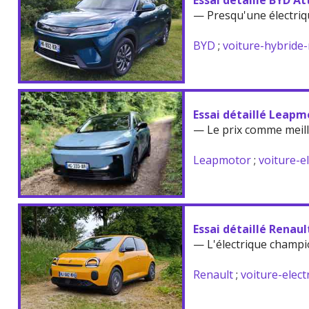
Essai détaillé BYD At
— Presqu'une électriq
BYD
;
voiture-hybride
Essai détaillé Leapm
— Le prix comme meil
Leapmotor
;
voiture-e
Essai détaillé Renau
— L'électrique champi
Renault
;
voiture-elect