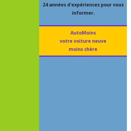
24 années d'expériences pour vous
informer.
AutoMoins
votre voiture neuve
moins chère