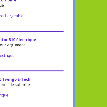
to 2 DM-i
ue.
-rechargeable
otor B10 électrique
leur argument.
lectrique
lt Twingo E-Tech
onne de sobriété.
rique