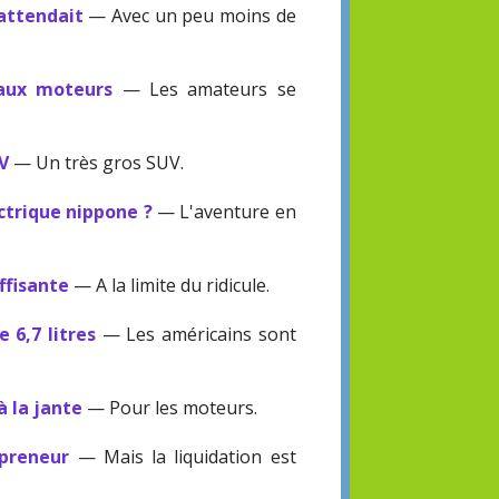
'attendait
— Avec un peu moins de
eaux moteurs
— Les amateurs se
UV
— Un très gros SUV.
ctrique nippone ?
— L'aventure en
ffisante
— A la limite du ridicule.
 6,7 litres
— Les américains sont
à la jante
— Pour les moteurs.
epreneur
— Mais la liquidation est