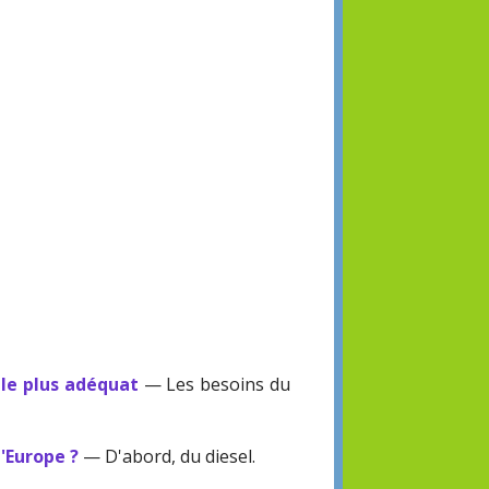
 le plus adéquat
— Les besoins du
l'Europe ?
— D'abord, du diesel.