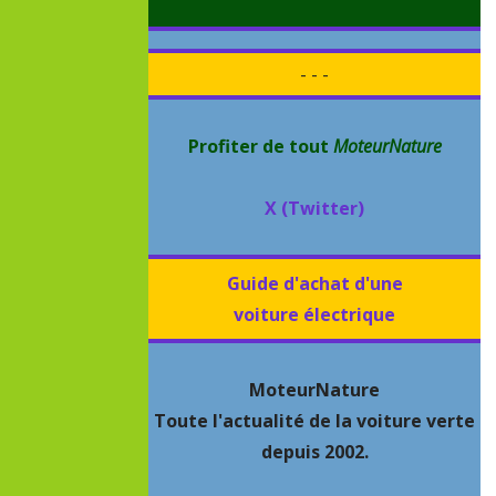
- - -
Profiter de tout
MoteurNature
X (Twitter)
Guide d'achat d'une
voiture électrique
MoteurNature
Toute l'actualité de la voiture verte
depuis 2002.