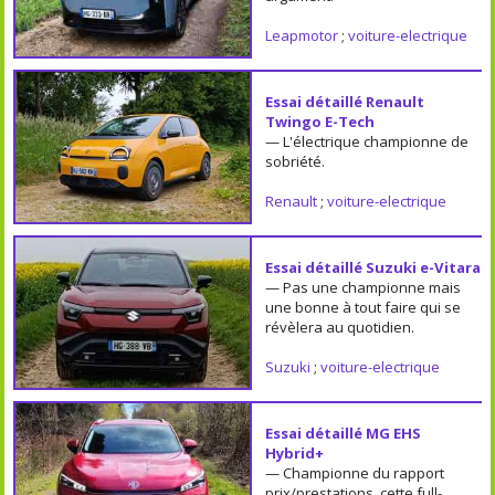
Leapmotor
;
voiture-electrique
Essai détaillé Renault
Twingo E-Tech
— L'électrique championne de
sobriété.
Renault
;
voiture-electrique
Essai détaillé Suzuki e-Vitara
— Pas une championne mais
une bonne à tout faire qui se
révèlera au quotidien.
Suzuki
;
voiture-electrique
Essai détaillé MG EHS
Hybrid+
— Championne du rapport
prix/prestations, cette full-