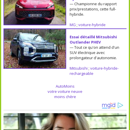
— Championne du rapport
prix/prestations, cette full-
hybride.
MG
;
voiture-hybride
Essai détaillé Mitsubishi
Outlander PHEV
— Tout ce qu'on attend d'un
SUV électrique avec
prolongateur d'autonomie.
Mitsubishi
;
voiture-hybride-
rechargeable
AutoMoins
votre voiture neuve
moins chère