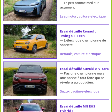
— Le prix comme meilleur
argument.
Leapmotor
;
voiture-electrique
Essai détaillé Renault
Twingo E-Tech
— L'électrique championne de
sobriété.
Renault
;
voiture-electrique
Essai détaillé Suzuki e-Vitara
— Pas une championne mais
une bonne à tout faire qui se
révèlera au quotidien.
Suzuki
;
voiture-electrique
Essai détaillé MG EHS
Hybrid+