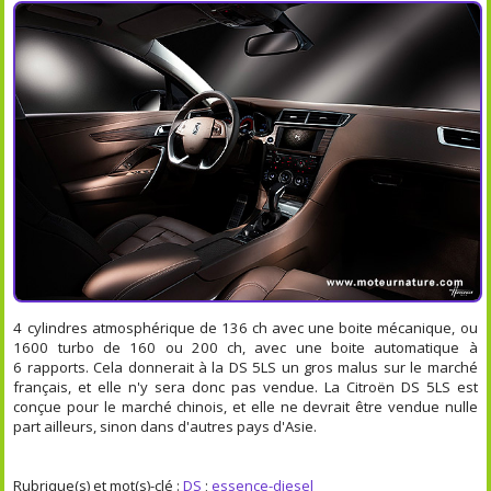
4 cylindres atmosphérique de 136 ch avec une boite mécanique, ou
1600 turbo de 160 ou 200 ch, avec une boite automatique à
6 rapports. Cela donnerait à la DS 5LS un gros malus sur le marché
français, et elle n'y sera donc pas vendue. La Citroën DS 5LS est
conçue pour le marché chinois, et elle ne devrait être vendue nulle
part ailleurs, sinon dans d'autres pays d'Asie.
Rubrique(s) et mot(s)-clé :
DS
;
essence-diesel