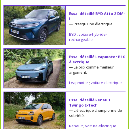
Essai détaillé BYD Atto 2 DM-
i
— Presqu'une électrique.
BYD
;
voiture-hybride-
rechargeable
Essai détaillé Leapmotor B10
électrique
— Le prix comme meilleur
argument.
Leapmotor
;
voiture-electrique
Essai détaillé Renault
Twingo E-Tech
— L'électrique championne de
sobriété.
Renault
;
voiture-electrique