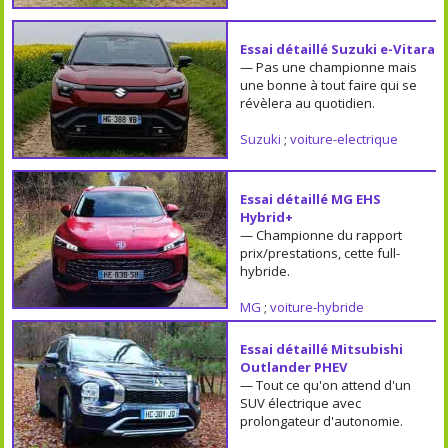
Essai détaillé Suzuki e-Vitara
— Pas une championne mais
une bonne à tout faire qui se
révèlera au quotidien.
Suzuki
;
voiture-electrique
Essai détaillé MG EHS
Hybrid+
— Championne du rapport
prix/prestations, cette full-
hybride.
MG
;
voiture-hybride
Essai détaillé Mitsubishi
Outlander PHEV
— Tout ce qu'on attend d'un
SUV électrique avec
prolongateur d'autonomie.