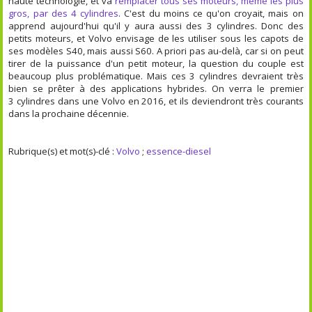
haute technologie, et va
remplacer tous ses moteurs, même les plus
gros, par des 4 cylindres
. C'est du moins ce qu'on croyait, mais on
apprend aujourd'hui qu'il y aura aussi des 3 cylindres. Donc des
petits moteurs, et Volvo envisage de les utiliser sous les capots de
ses modèles S40, mais aussi S60. A priori pas au-delà, car si on peut
tirer de la puissance d'un petit moteur, la question du couple est
beaucoup plus problématique. Mais ces 3 cylindres devraient très
bien se prêter à des applications hybrides. On verra le premier
3 cylindres dans une Volvo en 2016, et ils deviendront très courants
dans la prochaine décennie.
Rubrique(s) et mot(s)-clé :
Volvo
;
essence-diesel