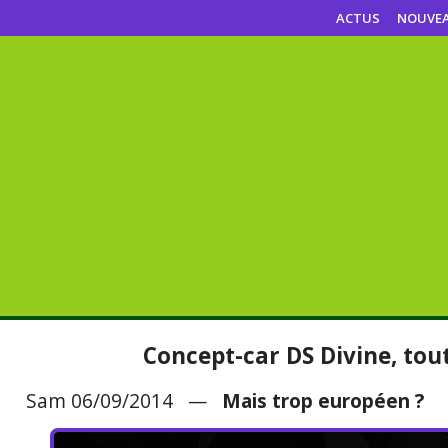
ACTUS
NOUVE
Concept-car DS Divine, tout
Sam 06/09/2014 —
Mais trop européen ?