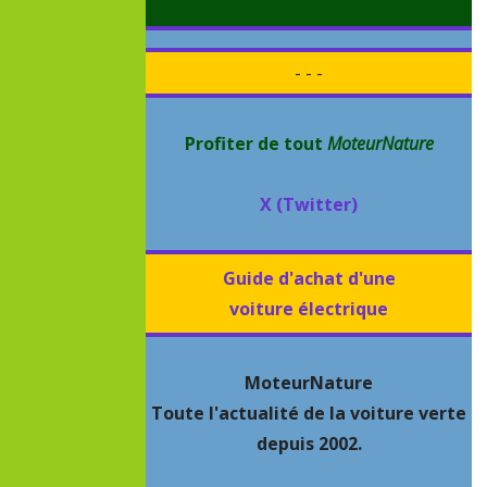
- - -
Profiter de tout
MoteurNature
X (Twitter)
Guide d'achat d'une
voiture électrique
MoteurNature
Toute l'actualité de la voiture verte
depuis 2002.