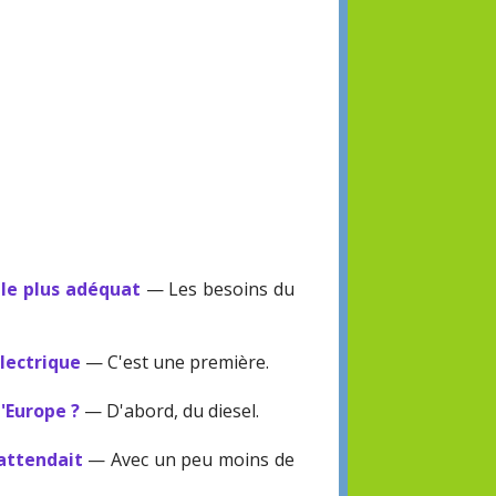
 le plus adéquat
— Les besoins du
électrique
— C'est une première.
l'Europe ?
— D'abord, du diesel.
'attendait
— Avec un peu moins de