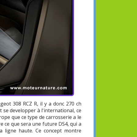
geot 308 RCZ R, il y a donc 270 ch
t se developper à l'international, ce
rope que ce type de carrosserie a le
e ce que sera une future DS4, qui a
a ligne haute. Ce concept montre