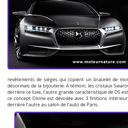
revêtements de sièges qui copient un bracelet de mont
désormais de la bijouterie. A témoin, les cristaux Swaro
derrière ce luxe, l'autre grande caractéristique de DS est
ce concept Divine est dévoilée avec 3 finitions intérieu
derrière l'autre au salon de l'auto de Paris.