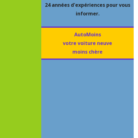
24 années d'expériences pour vous
informer.
AutoMoins
votre voiture neuve
moins chère