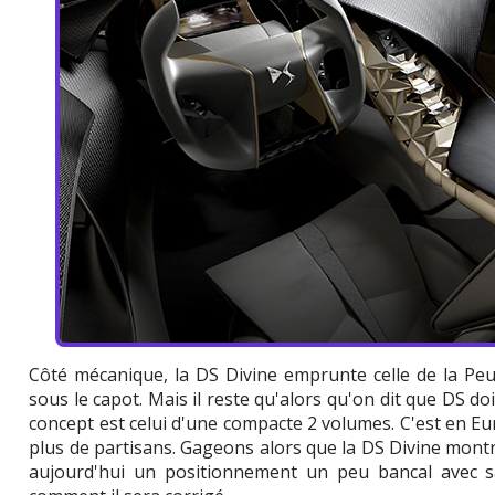
Côté mécanique, la DS Divine emprunte celle de la Peu
sous le capot. Mais il reste qu'alors qu'on dit que DS doi
concept est celui d'une compacte 2 volumes. C'est en Eu
plus de partisans. Gageons alors que la DS Divine montr
aujourd'hui un positionnement un peu bancal avec s