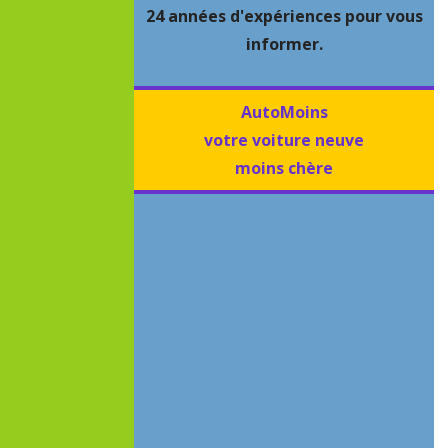
24 années d'expériences pour vous
informer.
AutoMoins
votre voiture neuve
moins chère