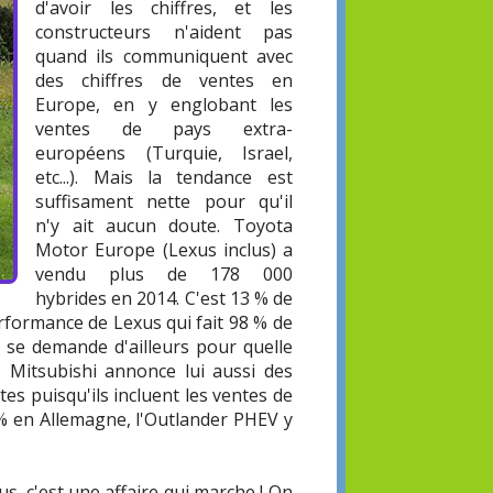
d'avoir les chiffres, et les
constructeurs n'aident pas
quand ils communiquent avec
des chiffres de ventes en
Europe, en y englobant les
ventes de pays extra-
européens (Turquie, Israel,
etc...). Mais la tendance est
suffisament nette pour qu'il
n'y ait aucun doute. Toyota
Motor Europe (Lexus inclus) a
vendu plus de 178 000
hybrides en 2014. C'est 13 % de
rformance de Lexus qui fait 98 % de
 se demande d'ailleurs pour quelle
. Mitsubishi annonce lui aussi des
es puisqu'ils incluent les ventes de
4 % en Allemagne, l'Outlander PHEV y
lus, c'est une affaire qui marche ! On