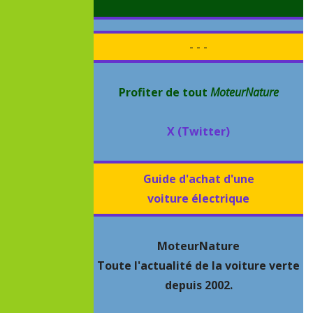
- - -
Profiter de tout
MoteurNature
X (Twitter)
Guide d'achat d'une
voiture électrique
MoteurNature
Toute l'actualité de la voiture verte
depuis 2002.