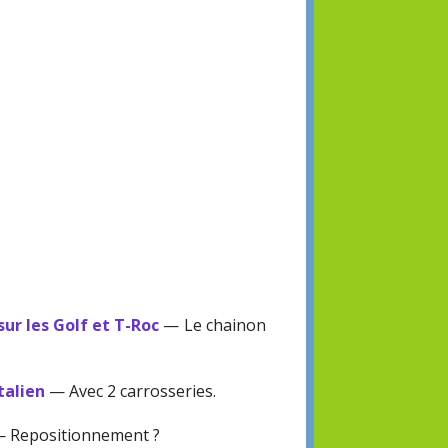
sur les Golf et T-Roc
— Le chainon
talien
— Avec 2 carrosseries.
 Repositionnement ?