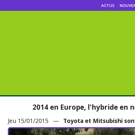
ACTUS
NOUVE
2014 en Europe, l'hybride en 
Jeu 15/01/2015 —
Toyota et Mitsubishi son