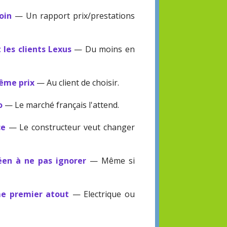
oin
— Un rapport prix/prestations
les clients Lexus
— Du moins en
même prix
— Au client de choisir.
o
— Le marché français l'attend.
ce
— Le constructeur veut changer
éen à ne pas ignorer
— Même si
me premier atout
— Electrique ou