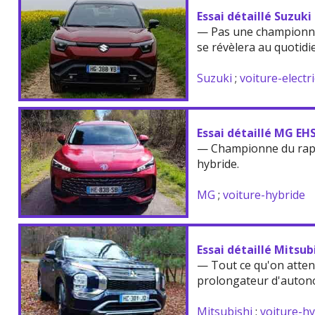
Essai détaillé Suzuki
— Pas une championne
se révèlera au quotidi
Suzuki
;
voiture-electr
Essai détaillé MG EH
— Championne du rappo
hybride.
MG
;
voiture-hybride
Essai détaillé Mitsu
— Tout ce qu'on atten
prolongateur d'auton
Mitsubishi
;
voiture-h