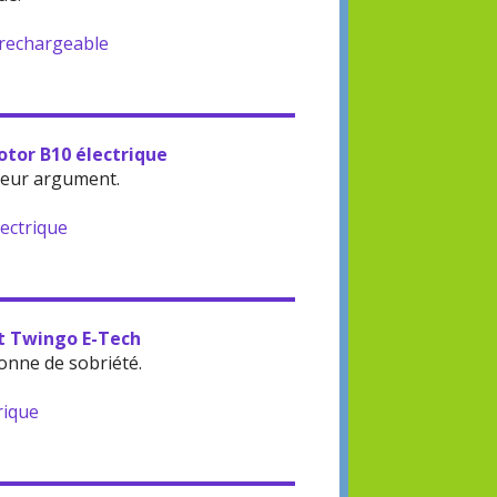
-rechargeable
otor B10 électrique
leur argument.
lectrique
lt Twingo E-Tech
onne de sobriété.
rique