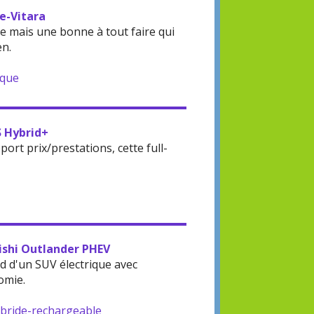
 e-Vitara
 mais une bonne à tout faire qui
en.
ique
S Hybrid+
rt prix/prestations, cette full-
bishi Outlander PHEV
d d'un SUV électrique avec
omie.
ybride-rechargeable