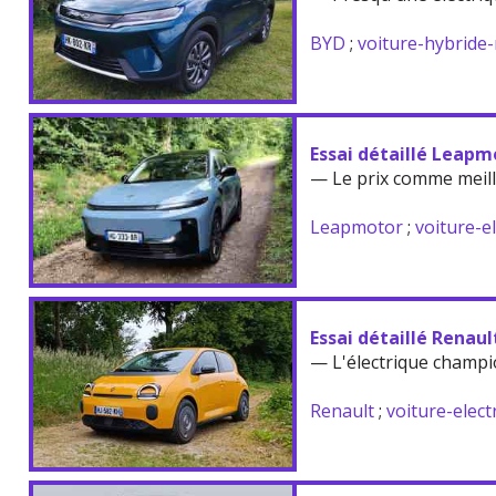
BYD
;
voiture-hybride
Essai détaillé Leapm
— Le prix comme meil
Leapmotor
;
voiture-e
Essai détaillé Renau
— L'électrique champi
Renault
;
voiture-elect