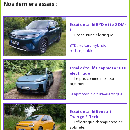
Nos derniers essais :
Essai détaillé BYD Atto 2 DM-
i
— Presqu'une électrique.
BYD
;
voiture-hybride-
rechargeable
Essai détaillé Leapmotor B10
électrique
— Le prix comme meilleur
argument.
Leapmotor
;
voiture-electrique
Essai détaillé Renault
Twingo E-Tech
— L'électrique championne de
sobriété.