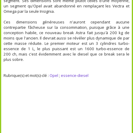
segment. Ses dimensions sont même plutôt celles d'une moyenne,
un segment qu'Opel avait abandonné en remplaçant les Vectra et
Omega par la seule Insignia.
Ces dimensions généreuses n'auront cependant aucune
contrepartie fâcheuse sur la consommation, puisque grâce à une
conception habile, ce nouveau break Astra fait jusqu'à 200 kg de
moins que l'ancien. Il devrait aussi se révéler plus dynamique de par
cette masse réduite. Le premier moteur est un 3 cylindres turbo-
essence de 1 L, le plus puissant est un 1600 turbo-essence de
200 ch, mais c'est évidemment avec le diesel que ce break sera le
plus sobre.
Rubrique(s) et mot(s)-clé :
Opel
;
essence-diesel