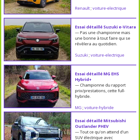
Renault
;
voiture-electrique
Essai détaillé Suzuki e-Vitara
— Pas une championne mais
une bonne à tout faire qui se
révèlera au quotidien.
Suzuki
;
voiture-electrique
Essai détaillé MG EHS
Hybrid+
— Championne du rapport
prix/prestations, cette full-
hybride.
MG
;
voiture-hybride
Essai détaillé Mitsubishi
Outlander PHEV
— Tout ce qu'on attend d'un
SUV électrique avec