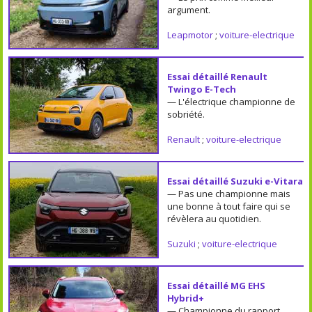
argument.
Leapmotor
;
voiture-electrique
Essai détaillé Renault
Twingo E-Tech
— L'électrique championne de
sobriété.
Renault
;
voiture-electrique
Essai détaillé Suzuki e-Vitara
— Pas une championne mais
une bonne à tout faire qui se
révèlera au quotidien.
Suzuki
;
voiture-electrique
Essai détaillé MG EHS
Hybrid+
— Championne du rapport