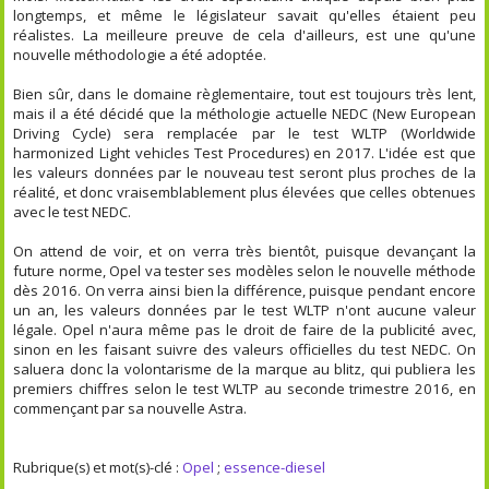
longtemps, et même le législateur savait qu'elles étaient peu
réalistes. La meilleure preuve de cela d'ailleurs, est une qu'une
nouvelle méthodologie a été adoptée.
Bien sûr, dans le domaine règlementaire, tout est toujours très lent,
mais il a été décidé que la méthologie actuelle NEDC (New European
Driving Cycle) sera remplacée par le test WLTP (Worldwide
harmonized Light vehicles Test Procedures) en 2017. L'idée est que
les valeurs données par le nouveau test seront plus proches de la
réalité, et donc vraisemblablement plus élevées que celles obtenues
avec le test NEDC.
On attend de voir, et on verra très bientôt, puisque devançant la
future norme, Opel va tester ses modèles selon le nouvelle méthode
dès 2016. On verra ainsi bien la différence, puisque pendant encore
un an, les valeurs données par le test WLTP n'ont aucune valeur
légale. Opel n'aura même pas le droit de faire de la publicité avec,
sinon en les faisant suivre des valeurs officielles du test NEDC. On
saluera donc la volontarisme de la marque au blitz, qui publiera les
premiers chiffres selon le test WLTP au seconde trimestre 2016, en
commençant par sa nouvelle Astra.
Rubrique(s) et mot(s)-clé :
Opel
;
essence-diesel