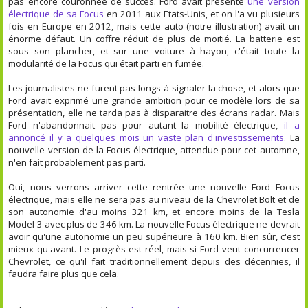
pas encore couronnée de succès. Ford avait présenté
une version
électrique de sa Focus
en 2011 aux Etats-Unis, et on l'a vu plusieurs
fois en Europe en 2012, mais cette auto (notre illustration) avait un
énorme défaut. Un coffre réduit de plus de moitié. La batterie est
sous son plancher, et sur une voiture à hayon, c'était toute la
modularité de la Focus qui était parti en fumée.
Les journalistes ne furent pas longs à signaler la chose, et alors que
Ford avait exprimé une grande ambition pour ce modèle lors de sa
présentation, elle ne tarda pas à disparaitre des écrans radar. Mais
Ford n'abandonnait pas pour autant la mobilité électrique,
il a
annoncé il y a quelques mois un vaste plan d'investissements
. La
nouvelle version de la Focus électrique, attendue pour cet automne,
n'en fait probablement pas parti.
Oui, nous verrons arriver cette rentrée une nouvelle Ford Focus
électrique, mais elle ne sera pas au niveau de la Chevrolet Bolt et de
son autonomie d'au moins 321 km, et encore moins de la Tesla
Model 3 avec plus de 346 km. La nouvelle Focus électrique ne devrait
avoir qu'une autonomie un peu supérieure à 160 km. Bien sûr, c'est
mieux qu'avant. Le progrès est réel, mais si Ford veut concurrencer
Chevrolet, ce qu'il fait traditionnellement depuis des décennies, il
faudra faire plus que cela.