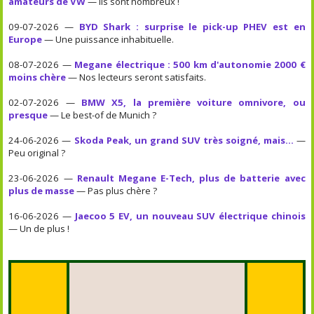
amateurs de VW
— Ils sont nombreux !
09-07-2026 —
BYD Shark : surprise le pick-up PHEV est en
Europe
— Une puissance inhabituelle.
08-07-2026 —
Megane électrique : 500 km d'autonomie 2000 €
moins chère
— Nos lecteurs seront satisfaits.
02-07-2026 —
BMW X5, la première voiture omnivore, ou
presque
— Le best-of de Munich ?
24-06-2026 —
Skoda Peak, un grand SUV très soigné, mais...
—
Peu original ?
23-06-2026 —
Renault Megane E-Tech, plus de batterie avec
plus de masse
— Pas plus chère ?
16-06-2026 —
Jaecoo 5 EV, un nouveau SUV électrique chinois
— Un de plus !