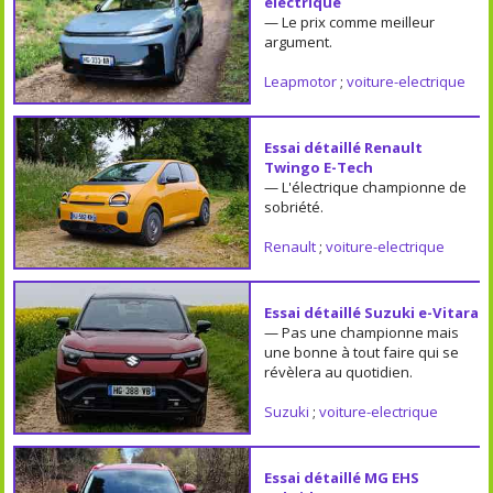
électrique
— Le prix comme meilleur
argument.
Leapmotor
;
voiture-electrique
Essai détaillé Renault
Twingo E-Tech
— L'électrique championne de
sobriété.
Renault
;
voiture-electrique
Essai détaillé Suzuki e-Vitara
— Pas une championne mais
une bonne à tout faire qui se
révèlera au quotidien.
Suzuki
;
voiture-electrique
Essai détaillé MG EHS