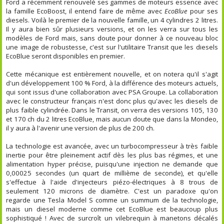
Ford a récemment renouvelé ses gammes de moteurs essence avec
la famille EcoBoost, il entend faire de même avec
EcoBlue
pour ses
diesels. Voilà le premier de la nouvelle famille, un 4 cylindres 2 litres.
Il y aura bien sûr plusieurs versions, et on les verra sur tous les
modèles de Ford mais, sans doute pour donner à ce nouveau bloc
une image de robustesse, c'est sur l'utilitaire Transit que les diesels
EcoBlue seront disponibles en premier.
Cette mécanique est entièrement nouvelle, et on notera qu'il s'agit
d'un développement 100 % Ford, à la différence des moteurs actuels,
qui sont issus d'une collaboration avec PSA Groupe. La collaboration
avec le constructeur français n'est donc plus qu'avec les diesels de
plus faible cylindrée. Dans le Transit, on verra des versions 105, 130
et 170 ch du 2 litres EcoBlue, mais aucun doute que dans la Mondeo,
il y aura à l'avenir une version de plus de 200 ch.
La technologie est avancée, avec un turbocompresseur à très faible
inertie pour être pleinement actif dès les plus bas régimes, et une
alimentation hyper précise, puisqu'une injection ne demande que
0,00025 secondes (un quart de millième de seconde), et qu'elle
s'effectue à l'aide d'injecteurs piézo-électriques à 8 trous de
seulement 120 microns de diamètre. C'est un paradoxe qu'on
regarde une Tesla Model S comme un summum de la technologie,
mais un diesel moderne comme cet EcoBlue est beaucoup plus
sophistiqué ! Avec de surcroît un vilebrequin à manetons décalés