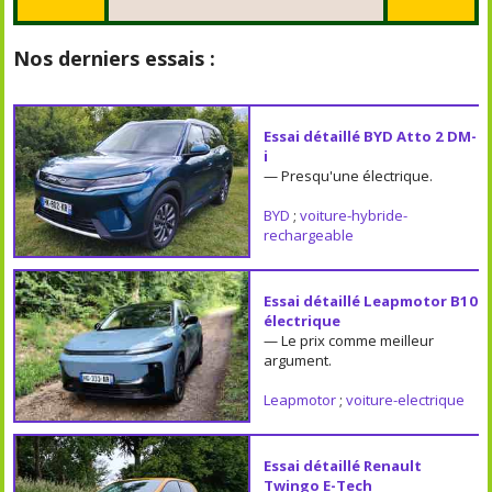
Nos derniers essais :
Essai détaillé BYD Atto 2 DM-
i
— Presqu'une électrique.
BYD
;
voiture-hybride-
rechargeable
Essai détaillé Leapmotor B10
électrique
— Le prix comme meilleur
argument.
Leapmotor
;
voiture-electrique
Essai détaillé Renault
Twingo E-Tech