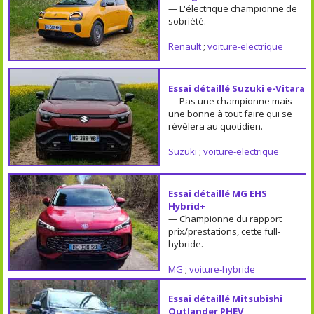
— L'électrique championne de
sobriété.
Renault
;
voiture-electrique
Essai détaillé Suzuki e-Vitara
— Pas une championne mais
une bonne à tout faire qui se
révèlera au quotidien.
Suzuki
;
voiture-electrique
Essai détaillé MG EHS
Hybrid+
— Championne du rapport
prix/prestations, cette full-
hybride.
MG
;
voiture-hybride
Essai détaillé Mitsubishi
Outlander PHEV