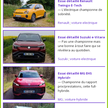
Essai détaillé Renault
Twingo E-Tech
— L'électrique championne de
sobriété.
Renault
;
voiture-electrique
Essai détaillé Suzuki e-Vitara
— Pas une championne mais
une bonne à tout faire qui se
révèlera au quotidien.
Suzuki
;
voiture-electrique
Essai détaillé MG EHS
Hybrid+
— Championne du rapport
prix/prestations, cette full-
hybride.
MG
;
voiture-hybride