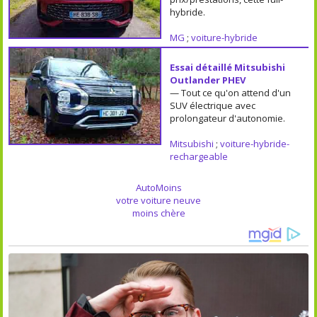
hybride.
MG
;
voiture-hybride
Essai détaillé Mitsubishi
Outlander PHEV
— Tout ce qu'on attend d'un
SUV électrique avec
prolongateur d'autonomie.
Mitsubishi
;
voiture-hybride-
rechargeable
AutoMoins
votre voiture neuve
moins chère