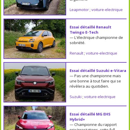
Leapmotor
;
voiture-electrique
Essai détaillé Renault
Twingo E-Tech
— L'électrique championne de
sobriété.
Renault
;
voiture-electrique
Essai détaillé Suzuki e-Vitara
— Pas une championne mais
une bonne à tout faire qui se
révèlera au quotidien.
Suzuki
;
voiture-electrique
Essai détaillé MG EHS
Hybrid+
— Championne du rapport
prix/prestations, cette full-