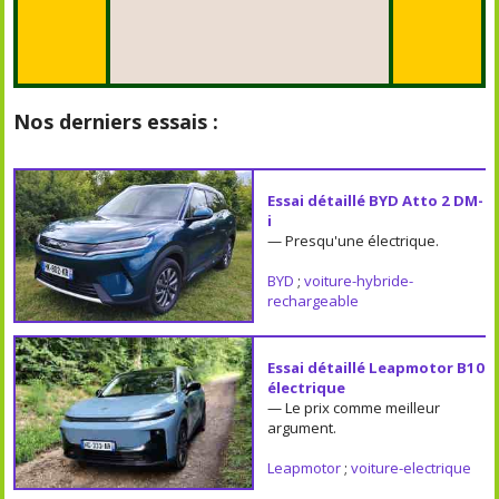
Nos derniers essais :
Essai détaillé BYD Atto 2 DM-
i
— Presqu'une électrique.
BYD
;
voiture-hybride-
rechargeable
Essai détaillé Leapmotor B10
électrique
— Le prix comme meilleur
argument.
Leapmotor
;
voiture-electrique