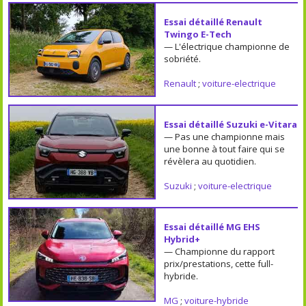
Essai détaillé Renault
Twingo E-Tech
— L'électrique championne de
sobriété.
Renault
;
voiture-electrique
Essai détaillé Suzuki e-Vitara
— Pas une championne mais
une bonne à tout faire qui se
révèlera au quotidien.
Suzuki
;
voiture-electrique
Essai détaillé MG EHS
Hybrid+
— Championne du rapport
prix/prestations, cette full-
hybride.
MG
;
voiture-hybride