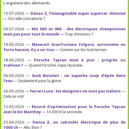
L'argument des allemands.
13-07-2026 —
Denza Z, l'inimaginable super supercar chinoise
— Va t-elle convaincre ?
09-07-2026 —
MG IM5 et IM6 : des électriques championnes
mais pas pour tout le monde
— Trop chinoises ?
19-06-2026 —
Maserati GranTurismo Folgore, autonomie en
forte hausse, il y a un truc
— Comme sur les tout-terrain.
18-06-2026 —
Porsche Taycan mise à jour : progrès ou
trahison ?
— Quand Porsche copie Hyundai.
06-06-2026 —
Audi Nuvolari : un superbe coup d'épée dans
l'eau
— Seulement pour la gloire.
26-05-2026 —
Ferrari Luce : les designers ne sont pas italiens
—
Cela se voit.
12-05-2026 —
Record d'optimisation pour la Porsche Taycan
avec le kit Manthey
— 10 000 € la seconde.
25-04-2026 —
Denza Z, un cabriolet électrique de plus de
1000 ch
— Allo, Elon ?