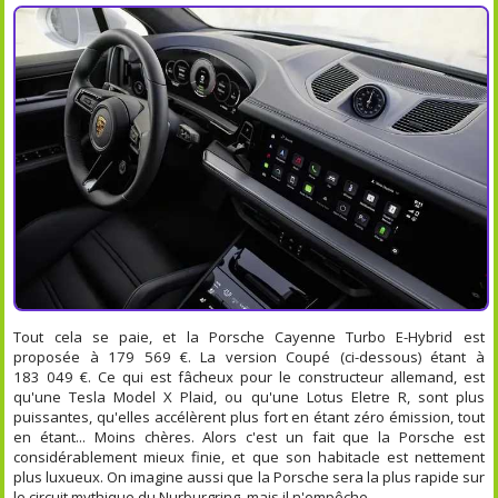
Tout cela se paie, et la Porsche Cayenne Turbo E-Hybrid est
proposée à 179 569 €. La version Coupé (ci-dessous) étant à
183 049 €. Ce qui est fâcheux pour le constructeur allemand, est
qu'une Tesla Model X Plaid, ou qu'une Lotus Eletre R, sont plus
puissantes, qu'elles accélèrent plus fort en étant zéro émission, tout
en étant... Moins chères. Alors c'est un fait que la Porsche est
considérablement mieux finie, et que son habitacle est nettement
plus luxueux. On imagine aussi que la Porsche sera la plus rapide sur
le circuit mythique du Nurburgring, mais il n'empêche...