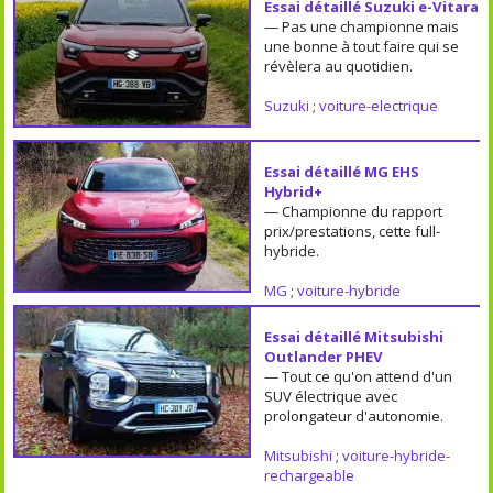
Essai détaillé Suzuki e-Vitara
— Pas une championne mais
une bonne à tout faire qui se
révèlera au quotidien.
Suzuki
;
voiture-electrique
Essai détaillé MG EHS
Hybrid+
— Championne du rapport
prix/prestations, cette full-
hybride.
MG
;
voiture-hybride
Essai détaillé Mitsubishi
Outlander PHEV
— Tout ce qu'on attend d'un
SUV électrique avec
prolongateur d'autonomie.
Mitsubishi
;
voiture-hybride-
rechargeable