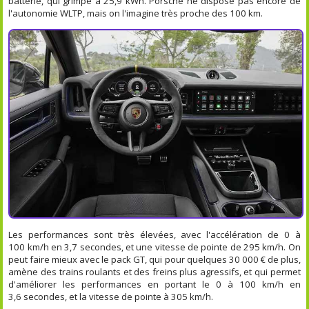
batterie, qui grimpe à 25,9 kWh. Porsche ne dispose pas encore de
l'autonomie WLTP, mais on l'imagine très proche des 100 km.
Les performances sont très élevées, avec l'accélération de 0 à
100 km/h en 3,7 secondes, et une vitesse de pointe de 295 km/h. On
peut faire mieux avec le pack GT, qui pour quelques 30 000 € de plus,
amène des trains roulants et des freins plus agressifs, et qui permet
d'améliorer les performances en portant le 0 à 100 km/h en
3,6 secondes, et la vitesse de pointe à 305 km/h.