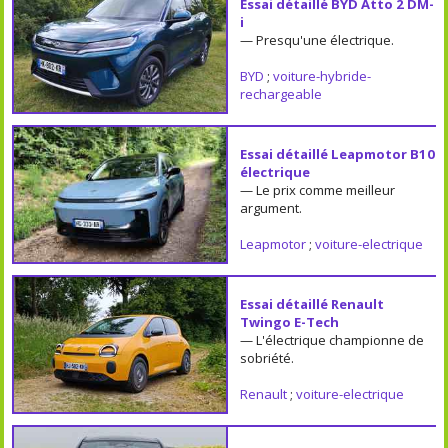
Essai détaillé BYD Atto 2 DM-
i
— Presqu'une électrique.
BYD
;
voiture-hybride-
rechargeable
Essai détaillé Leapmotor B10
électrique
— Le prix comme meilleur
argument.
Leapmotor
;
voiture-electrique
Essai détaillé Renault
Twingo E-Tech
— L'électrique championne de
sobriété.
Renault
;
voiture-electrique