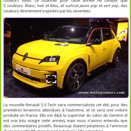
couleurs vives. Le nuancier pour cette année ne compte que
5 couleurs. Blanc, noir et bleu, et surtout
jaune pop
et
vert pop
, des
couleurs directement inspirées par les seventies.
La nouvelle Renault 5 E-Tech sera commercialisée cet été, pour des
premières livraisons attendues à l'automne, et ce sera une voiture
produite en France. Elle est déjà la superstar du salon de Genève (il
est vrai très maigre cette année), mais nous n'avons entendu que
des commentaires positifs. Beaucoup étaient perplexes à l'annonce