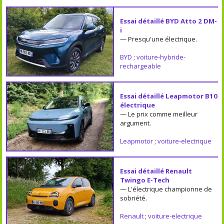
Essai détaillé BYD Atto 2 DM-
i
— Presqu'une électrique.
BYD
;
voiture-hybride-
rechargeable
Essai détaillé Leapmotor B10
électrique
— Le prix comme meilleur
argument.
Leapmotor
;
voiture-electrique
Essai détaillé Renault
Twingo E-Tech
— L'électrique championne de
sobriété.
Renault
;
voiture-electrique