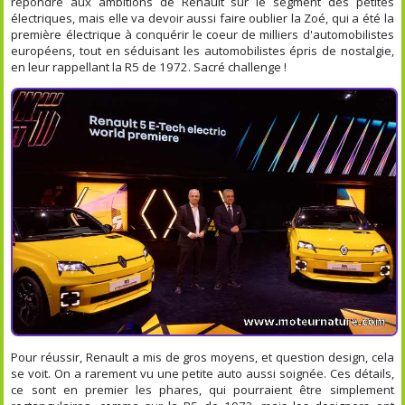
répondre aux ambitions de Renault sur le segment des petites
électriques, mais elle va devoir aussi faire oublier la Zoé, qui a été la
première électrique à conquérir le coeur de milliers d'automobilistes
européens, tout en séduisant les automobilistes épris de nostalgie,
en leur rappellant la R5 de 1972. Sacré challenge !
Pour réussir, Renault a mis de gros moyens, et question design, cela
se voit. On a rarement vu une petite auto aussi soignée. Ces détails,
ce sont en premier les phares, qui pourraient être simplement