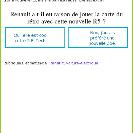
d'une nouvelle R5, mais le pari est réussi. Elle est extra !
Renault a t-il eu raison de jouer la carte du
rétro avec cette nouvelle R5 ?
Non, j'aurais
Oui, elle est cool
préféré une
cette 5 E-Tech.
nouvelle Zoé.
Rubrique(s) et mot(s)-clé :
Renault
;
voiture-electrique