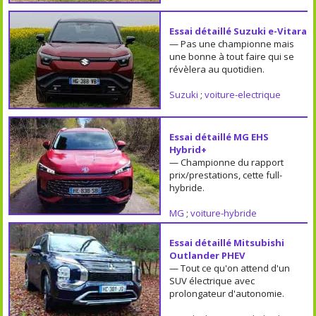
Essai détaillé Suzuki e-Vitara
— Pas une championne mais
une bonne à tout faire qui se
révèlera au quotidien.
Suzuki
;
voiture-electrique
Essai détaillé MG EHS
Hybrid+
— Championne du rapport
prix/prestations, cette full-
hybride.
MG
;
voiture-hybride
Essai détaillé Mitsubishi
Outlander PHEV
— Tout ce qu'on attend d'un
SUV électrique avec
prolongateur d'autonomie.