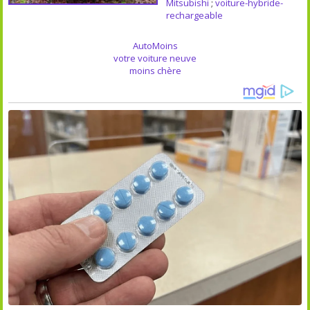
Mitsubishi
;
voiture-hybride-
rechargeable
AutoMoins
votre voiture neuve
moins chère