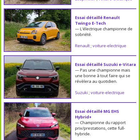
Essai détaillé Renault
Twingo E-Tech
— L'électrique championne de
sobriété.
Renault
;
voiture-electrique
Essai détaillé Suzuki e-Vitara
— Pas une championne mais
une bonne à tout faire qui se
révèlera au quotidien.
Suzuki
;
voiture-electrique
Essai détaillé MG EHS
Hybrid+
— Championne du rapport
prix/prestations, cette full-
hybride.