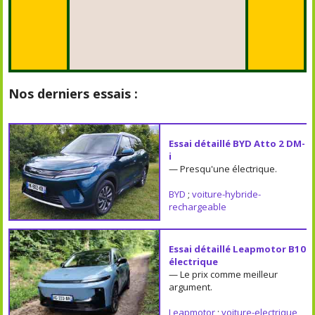
Nos derniers essais :
Essai détaillé BYD Atto 2 DM-
i
— Presqu'une électrique.
BYD
;
voiture-hybride-
rechargeable
Essai détaillé Leapmotor B10
électrique
— Le prix comme meilleur
argument.
Leapmotor
;
voiture-electrique